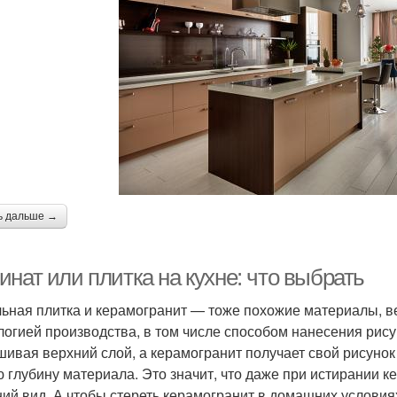
ь дальше →
нат или плитка на кухне: что выбрать
ьная плитка и керамогранит — тоже похожие материалы, ве
логией производства, в том числе способом нанесения рисун
шивая верхний слой, а керамогранит получает свой рисуно
ю глубину материала. Это значит, что даже при истирании 
ий вид. А чтобы стереть керамогранит в домашних условиях