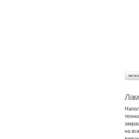
читат
Лами
Напол
техно
закра
на вс
внешн