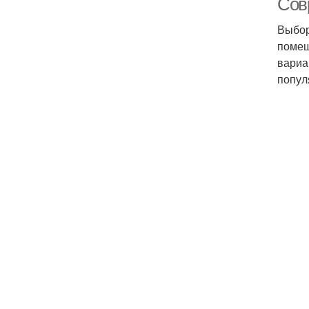
Сов
Выбор
помещ
вариа
попул