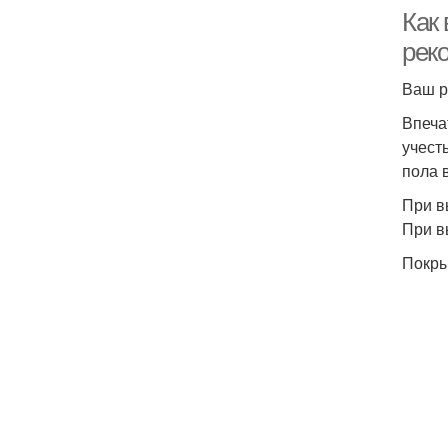
Как
рек
Ваш р
Впеча
учест
пола 
При в
При в
Покры