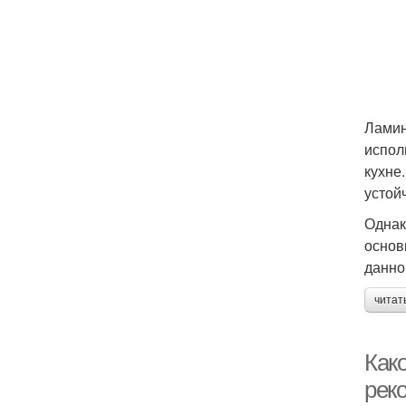
Ламин
испол
кухне
устой
Однак
основ
данно
читат
Как
рек