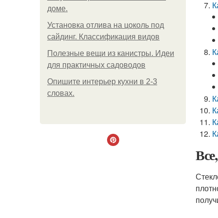
К
доме.
Установка отлива на цоколь под
сайдинг. Классификация видов
К
Полезные вещи из канистры. Идеи
для практичных садоводов
Опишите интерьер кухни в 2-3
словах.
К
К
К
К
Все
Стекл
плотн
получ