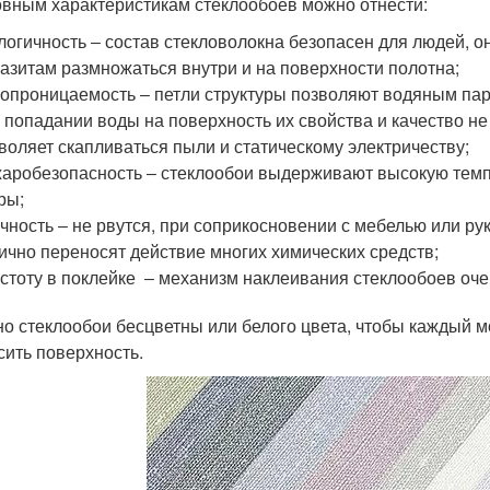
овным характеристикам стеклообоев можно отнести:
логичность ‒ состав стекловолокна безопасен для людей, 
азитам размножаться внутри и на поверхности полотна;
опроницаемость ‒ петли структуры позволяют водяным пар
 попадании воды на поверхность их свойства и качество н
воляет скапливаться пыли и статическому электричеству;
аробезопасность ‒ стеклообои выдерживают высокую темп
ры;
чность ‒ не рвутся, при соприкосновении с мебелью или р
ично переносят действие многих химических средств;
стоту в поклейке ‒ механизм наклеивания стеклообоев оче
о стеклообои бесцветны или белого цвета, чтобы каждый мо
сить поверхность.