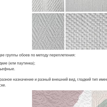
две группы обоев по методу переплетения:
дкие (или паутинка);
льефные.
 разное назначение и разный внешний вид, гладкий тип им
ске.