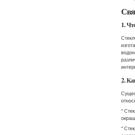
Свя
1. Чт
Стекл
изгот
водон
разли
интер
2. К
Сущес
относ
* Сте
окраш
* Сте