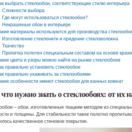
ак выбрать стеклообои, соответствующие стилю интерьера
Сложности выбора
Где могут использоваться стеклообои?
Некрашеные обои в интерьере
акие материалы используются для производства стеклообо
Изготовление стеклонити и прядение стекловолокна
Ткачество
Пропитка полотен специальным составом на основе крах
акие цвета и узоры можно найти на рынке стеклообоев
ак правильно установить стеклообои
ак правильно ухаживать за стеклообоями
акие особенности имеют стеклообои для ванных комнат
, что нужно знать о стеклообоях: от их 
ообои ‒ обои, изготовленные ткацким методом из специаль
ости и толщины. Для стабильности такое полотно пропитыв
илось качественное стеновое покрытие.