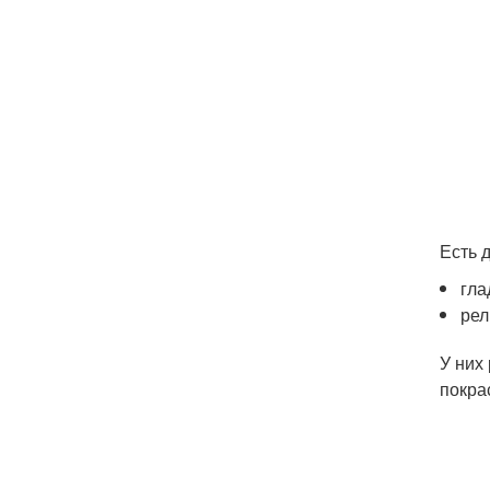
Есть 
гла
ре
У них
покра