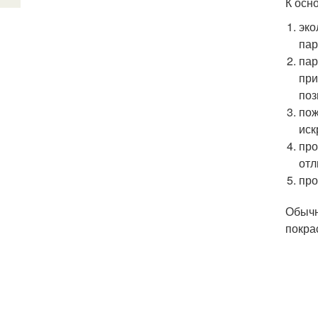
К осн
эко
пар
пар
при
поз
пож
иск
про
отл
про
Обычн
покра