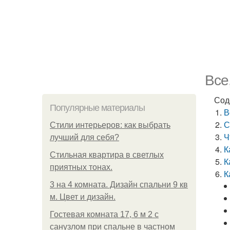
Все
Сод
Популярные материалы
В
С
Стили интерьеров: как выбрать
Ч
лучший для себя?
К
Стильная квартира в светлых
К
приятных тонах.
К
3 на 4 комната. Дизайн спальни 9 кв
м. Цвет и дизайн.
Гостевая комната 17, 6 м 2 с
санузлом при спальне в частном