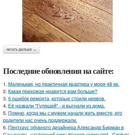
читать дальше →
Последние обновления на сайте:
1.
Маленькая, но практичная квартира у моря 48 кв.
2.
Какая прихожая нравится вам больше?
3.
5 ошибок ремонта, которые стоили нервов.
4.
Её назвали "Гулящей" - и выгнали из дома.
5.
Помню, когда мы с мужем начали жить вместе, его
родители нас очень поддержали.
6.
Пентхаус обувного дизайнера Александр Бирман в
Сан-паулу - настоящий гимн бразильскому mid - Century.