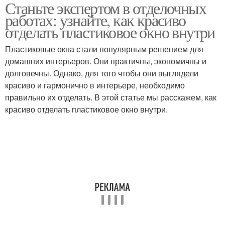
Станьте экспертом в отделочных
Окно к отделочным
Материалы для
работах: узнайте, как красиво
работам
отделочных работ
отделать пластиковое окно внутри
Пластиковые окна стали популярным решением для
Дизайн для отделочных
домашних интерьеров. Они практичны, экономичны и
Отделочные работы
работ
долговечны. Однако, для того чтобы они выглядели
красиво и гармонично в интерьере, необходимо
правильно их отделать. В этой статье мы расскажем, как
красиво отделать пластиковое окно внутри.