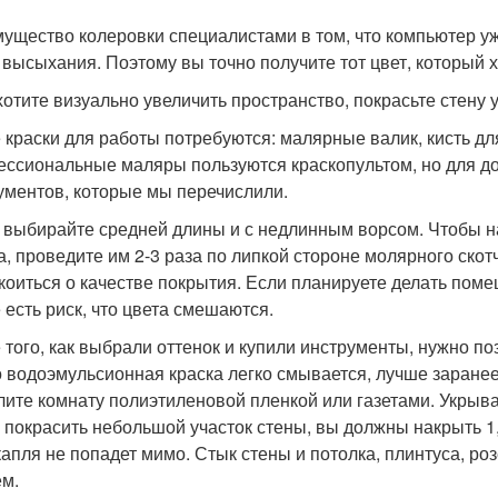
ущество колеровки специалистами в том, что компьютер уж
 высыхания. Поэтому вы точно получите тот цвет, который х
хотите визуально увеличить пространство, покрасьте стену у
 краски для работы потребуются: малярные валик, кисть для
ссиональные маляры пользуются краскопультом, но для д
ументов, которые мы перечислили.
 выбирайте средней длины и с недлинным ворсом. Чтобы на
а, проведите им 2-3 раза по липкой стороне молярного скотч
коиться о качестве покрытия. Если планируете делать поме
 есть риск, что цвета смешаются.
 того, как выбрали оттенок и купили инструменты, нужно п
то водоэмульсионная краска легко смывается, лучше заране
лите комнату полиэтиленовой пленкой или газетами. Укрыва
 покрасить небольшой участок стены, вы должны накрыть 1,5
капля не попадет мимо. Стык стены и потолка, плинтуса, р
ем.