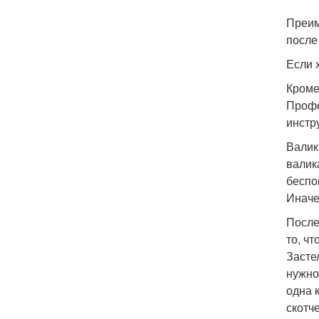
Преим
после
Если 
Кроме
Профе
инстр
Валик
валик
беспо
Иначе
После
то, ч
Засте
нужно
одна 
скотч