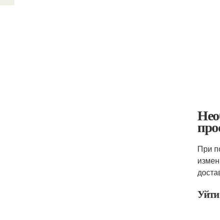
Нео
про
При п
измен
доста
Уйти