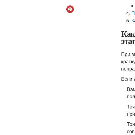
П
К
Как
эта
При в
краск
понра
Если 
Вам
пол
Точ
при
Тон
сов