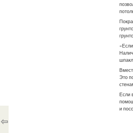
позво
потол
Покра
грунт
грунт
«Если
Налич
шпакл
Вмест
Это п
стена
Если 
помощ
и пос
⇦