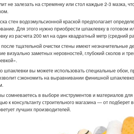
лит не залезать на стремянку или стол каждые 2-3 мазка, ч
ком.
ска стен водоэмульсионной краской предполагает определ
ование. Для этого нужно приобрести шпаклевку в готовом и
овку из расчета 200 мл на один квадратный метр (средний ра
 после тщательной очистки стены имеют незначительные д
ие визуально заметных неровностей, глубокий сколов и тр
евкой».
о шпаклевки вы можете использовать специальные обои, 
озволит сэкономить на выравнивании финишной шпаклевко
м.
вы сомневаетесь в выборе инструментов и материалов для 
ью к консультанту строительного магазина — от подберет 
оветует лучших производителей.