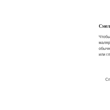
Смел
Чтобы
маляр
обычн
или г
Сп