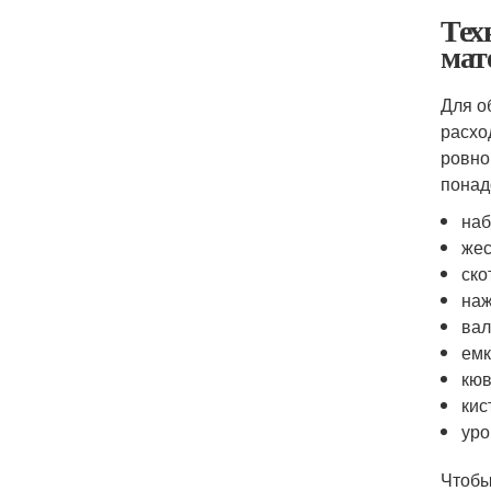
Тех
мат
Для о
расхо
ровно
понад
наб
жес
ско
наж
вал
емк
кюв
кис
уро
Чтобы