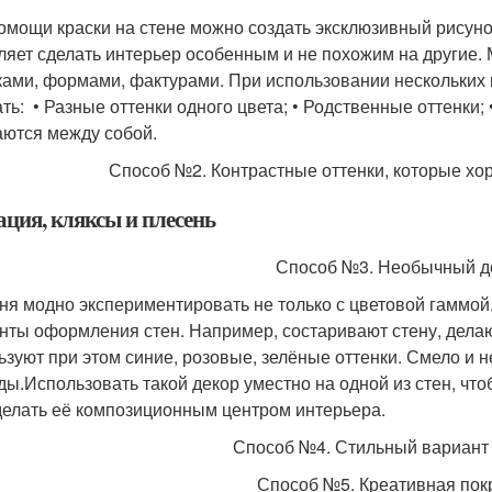
омощи краски на стене можно создать эксклюзивный рисунок
ляет сделать интерьер особенным и не похожим на другие.
ками, формами, фактурами. При использовании нескольких ц
ать: • Разные оттенки одного цвета; • Родственные оттенки;
аются между собой.
Способ №2. Контрастные оттенки, которые хо
ация, кляксы и плесень
Способ №3. Необычный д
ня модно экспериментировать не только с цветовой гаммо
нты оформления стен. Например, состаривают стену, дела
ьзуют при этом синие, розовые, зелёные оттенки. Смело и 
ды.Использовать такой декор уместно на одной из стен, ч
делать её композиционным центром интерьера.
Способ №4. Стильный вариант 
Способ №5. Креативная пок