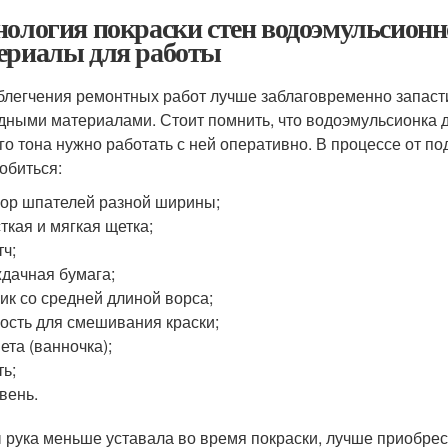
нология покраски стен водоэмульсион
ериалы для работы
блегчения ремонтных работ лучше заблаговременно запас
дными материалами. Стоит помнить, что водоэмульсионка до
го тона нужно работать с ней оперативно. В процессе от п
обиться:
ор шпателей разной ширины;
ткая и мягкая щетка;
тч;
дачная бумага;
ик со средней длиной ворса;
ость для смешивания краски;
ета (ванночка);
ть;
вень.
 рука меньше уставала во время покраски, лучше приобрести