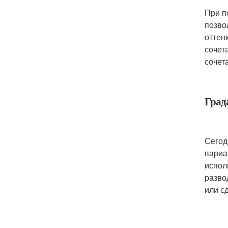
При п
позво
оттен
сочет
сочет
Град
Сегод
вариа
испол
разво
или с