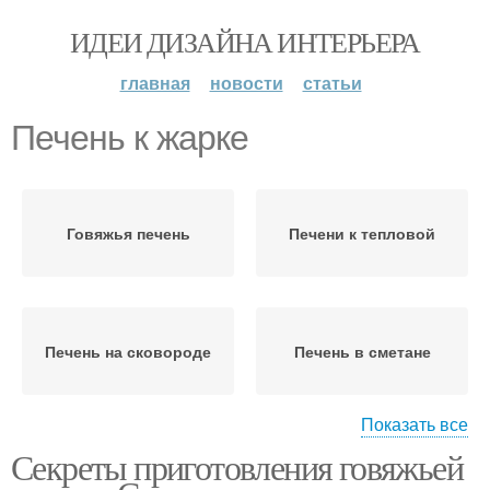
ИДЕИ ДИЗАЙНА ИНТЕРЬЕРА
главная
новости
статьи
Печень к жарке
Говяжья печень
Печени к тепловой
Печень на сковороде
Печень в сметане
Показать все
Секреты приготовления говяжьей
Бефстроганов из
Бефстроганов из
свиной печени
печени