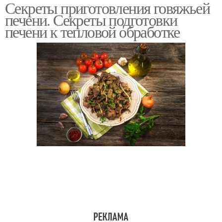
Секреты приготовления говяжьей
Бефстроганов из
Печень в сметане
печени. Секреты подготовки
печени
печени к тепловой обработке