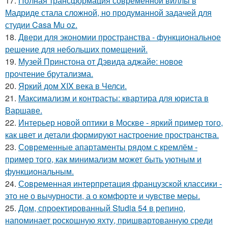
17.
Полная трансформация современной виллы в
Мадриде стала сложной, но продуманной задачей для
студии Casa Mu oz.
18.
Двери для экономии пространства - функциональное
решение для небольших помещений.
19.
Музей Принстона от Дэвида аджайе: новое
прочтение брутализма.
20.
Яркий дом XIX века в Челси.
21.
Максимализм и контрасты: квартира для юриста в
Варшаве.
22.
Интерьер новой оптики в Москве - яркий пример того,
как цвет и детали формируют настроение пространства.
23.
Современные апартаменты рядом с кремлём -
пример того, как минимализм может быть уютным и
функциональным.
24.
Современная интерпретация французской классики -
это не о вычурности, а о комфорте и чувстве меры.
25.
Дом, спроектированный Studia 54 в репино,
напоминает роскошную яхту, пришвартованную среди