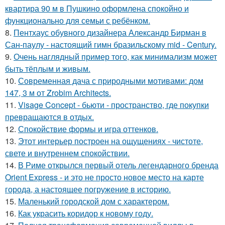
квартира 90 м в Пушкино оформлена спокойно и
функционально для семьи с ребёнком.
8.
Пентхаус обувного дизайнера Александр Бирман в
Сан-паулу - настоящий гимн бразильскому mid - Century.
9.
Очень наглядный пример того, как минимализм может
быть тёплым и живым.
10.
Современная дача с природными мотивами: дом
147, 3 м от Zrobim Architects.
11.
Visage Concept - бьюти - пространство, где покупки
превращаются в отдых.
12.
Спокойствие формы и игра оттенков.
13.
Этот интерьер построен на ощущениях - чистоте,
свете и внутреннем спокойствии.
14.
В Риме открылся первый отель легендарного бренда
Orient Express - и это не просто новое место на карте
города, а настоящее погружение в историю.
15.
Маленький городской дом с характером.
16.
Как украсить коридор к новому году.