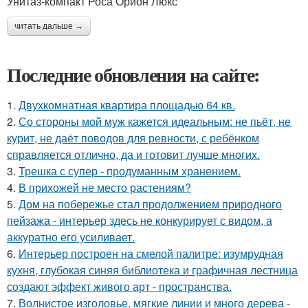
Унитаз-компакт Роса Орион Люкс
читать дальше →
Последние обновления на сайте:
1.
Двухкомнатная квартира площадью 64 кв.
2.
Со стороны мой муж кажется идеальным: не пьёт, не
курит, не даёт поводов для ревности, с ребёнком
справляется отлично, да и готовит лучше многих.
3.
Трешка с супер - продуманным хранением.
4.
В прихожей не место растениям?
5.
Дом на побережье стал продолжением природного
пейзажа - интерьер здесь не конкурирует с видом, а
аккуратно его усиливает.
6.
Интерьер построен на смелой палитре: изумрудная
кухня, глубокая синяя библиотека и графичная лестница
создают эффект живого арт - пространства.
7.
Волнистое изголовье, мягкие линии и много дерева -