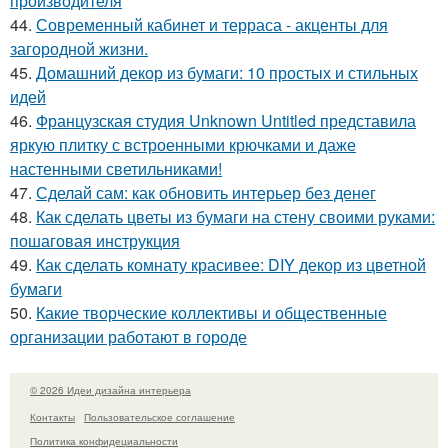
производителя
44.
Современный кабинет и терраса - акценты для
загородной жизни.
45.
Домашний декор из бумаги: 10 простых и стильных
идей
46.
Французская студия Unknown Untitled представила
яркую плитку с встроенными крючками и даже
настенными светильниками!
47.
Сделай сам: как обновить интерьер без денег
48.
Как сделать цветы из бумаги на стену своими руками:
пошаговая инструкция
49.
Как сделать комнату красивее: DIY декор из цветной
бумаги
50.
Какие творческие коллективы и общественные
организации работают в городе
© 2026 Идеи дизайна интерьера
Контакты
Пользовательское соглашение
Политика конфидециальности