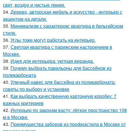
свет, воздух и чистые линии.
34.
Дерево, авторская мебель и искусство - интерьер с
акцентом на детали.
35.
Минимализм с характером: квартира в бельгийском
стиле.
36.
Углы тоже могут работать на интерьер.
37.
Светлая квартира с парижским настроением в
Москве.
38.
Идея для интерьера: уютная веранда.
39.
Почему выбрать павильоны для бассейнов из
поликарбоната
40.
Уличный навес для бассейна из поликарбоната:
советы по выбору и установке
41.
Как выбрать качественную картонную коробку: 7
важных критериев
42.
Интерьер по законам васту: лёгкое пространство 108
м в Москве.
43.
Преимущества заборов из профнастила в Москве от