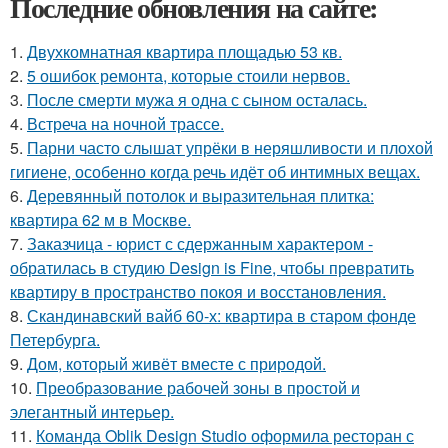
Последние обновления на сайте:
1.
Двухкомнатная квартира площадью 53 кв.
2.
5 ошибок ремонта, которые стоили нервов.
3.
После смерти мужа я одна с сыном осталась.
4.
Встреча на ночной трассе.
5.
Парни часто слышат упрёки в неряшливости и плохой
гигиене, особенно когда речь идёт об интимных вещах.
6.
Деревянный потолок и выразительная плитка:
квартира 62 м в Москве.
7.
Заказчица - юрист с сдержанным характером -
обратилась в студию Design is Fine, чтобы превратить
квартиру в пространство покоя и восстановления.
8.
Скандинавский вайб 60-х: квартира в старом фонде
Петербурга.
9.
Дом, который живёт вместе с природой.
10.
Преобразование рабочей зоны в простой и
элегантный интерьер.
11.
Команда Oblik Design Studio оформила ресторан с