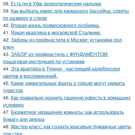
38.
Есть ли в Уфе археологические находки
39.
Как выбрать навес для каркасного бассейна: советы
по размеру и стилю
40.
Вторая жизнь подмосковного особняка.
41.
Яркая квартира в московской Сталинке.
42.
Заборы из профнастила в Москве: установка под
ключ
43.
ЗАБОР из профнастила с ФУНДАМЕНТОМ:
пошаговая инструкция по установке
44.
Эта квартира в Турине - настоящий калейдоскоп
цветов и воспоминаний.
45.
Какие удивительные факты о городе могут удивить
туристов
46.
Как правильно хранить гашеную известь в домашних
условиях
47.
Бюджетное украшение комнаты: как использовать
бумагу для декора
48.
Мастер-класс: как создать красивые бумажные цветы
для стен