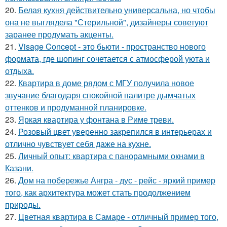
20.
Белая кухня действительно универсальна, но чтобы
она не выглядела "Стерильной", дизайнеры советуют
заранее продумать акценты.
21.
Visage Concept - это бьюти - пространство нового
формата, где шопинг сочетается с атмосферой уюта и
отдыха.
22.
Квартира в доме рядом с МГУ получила новое
звучание благодаря спокойной палитре дымчатых
оттенков и продуманной планировке.
23.
Яркая квартира у фонтана в Риме треви.
24.
Розовый цвет уверенно закрепился в интерьерах и
отлично чувствует себя даже на кухне.
25.
Личный опыт: квартира с панорамными окнами в
Казани.
26.
Дом на побережье Ангра - дус - рейс - яркий пример
того, как архитектура может стать продолжением
природы.
27.
Цветная квартира в Самаре - отличный пример того,