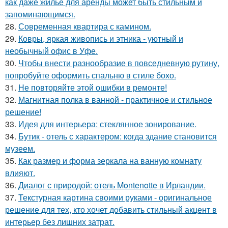
как даже жильё для аренды может быть стильным и
запоминающимся.
28.
Современная квартира с камином.
29.
Ковры, яркая живопись и этника - уютный и
необычный офис в Уфе.
30.
Чтобы внести разнообразие в повседневную рутину,
попробуйте оформить спальню в стиле бохо.
31.
Не повторяйте этой ошибки в ремонте!
32.
Магнитная полка в ванной - практичное и стильное
решение!
33.
Идея для интерьера: стеклянное зонирование.
34.
Бутик - отель с характером: когда здание становится
музеем.
35.
Как размер и форма зеркала на ванную комнату
влияют.
36.
Диалог с природой: отель Montenotte в Ирландии.
37.
Текстурная картина своими руками - оригинальное
решение для тех, кто хочет добавить стильный акцент в
интерьер без лишних затрат.