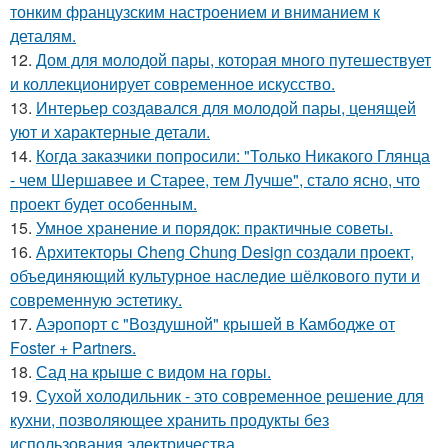
тонким французским настроением и вниманием к
деталям.
12.
Дом для молодой пары, которая много путешествует
и коллекционирует современное искусство.
13.
Интерьер создавался для молодой пары, ценящей
уют и характерные детали.
14.
Когда заказчики попросили: "Только Никакого Глянца
- чем Шершавее и Старее, тем Лучше", стало ясно, что
проект будет особенным.
15.
Умное хранение и порядок: практичные советы.
16.
Архитекторы Cheng Chung Design создали проект,
объединяющий культурное наследие шёлкового пути и
современную эстетику.
17.
Аэропорт с "Воздушной" крышей в Камбодже от
Foster + Partners.
18.
Сад на крыше с видом на горы.
19.
Сухой холодильник - это современное решение для
кухни, позволяющее хранить продукты без
использования электричества.