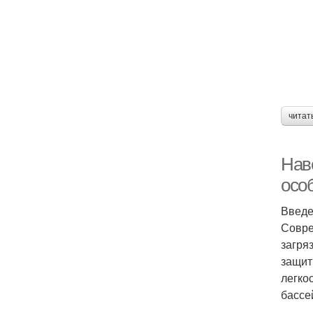
читат
Нав
осо
Введ
Совре
загря
защит
легко
бассе