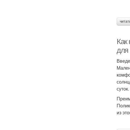
читат
Как
для
Введ
Мален
комфо
солнц
суток.
Преим
Полик
из эт