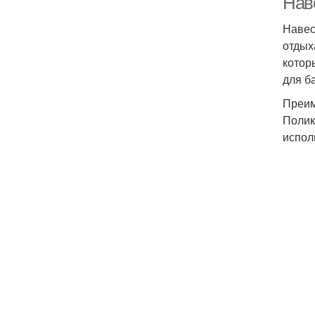
Наве
Навес
отдых
котор
для б
Преим
Полик
испол