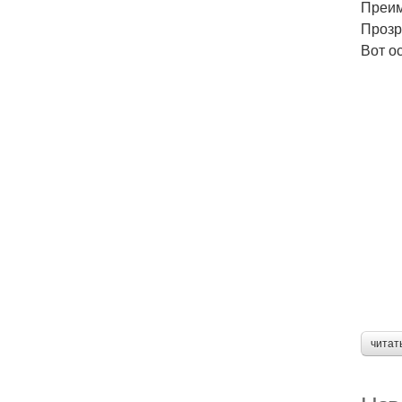
Преим
Прозр
Вот о
читат