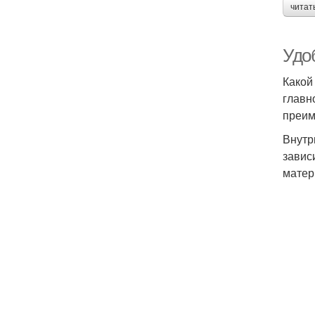
читат
Удоб
Какой
главн
преим
Внутр
завис
матер