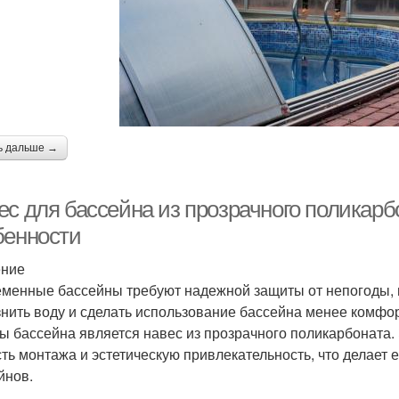
ь дальше →
ес для бассейна из прозрачного поликарб
бенности
ение
менные бассейны требуют надежной защиты от непогоды, п
знить воду и сделать использование бассейна менее комф
ы бассейна является навес из прозрачного поликарбоната. 
сть монтажа и эстетическую привлекательность, что делает
йнов.