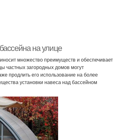
бассейна на улице
риносит множество преимуществ и обеспечивает
цы частных загородных домов могут
аже продлить его использование на более
мущества установки навеса над бассейном