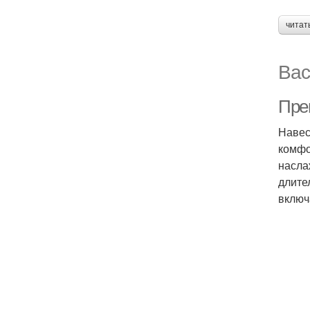
читат
Вас
Пре
Навес
комфо
насла
длите
включ