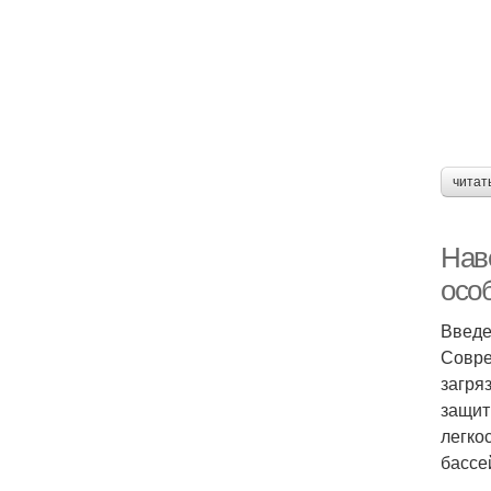
читат
Нав
осо
Введ
Совре
загря
защит
легко
бассе