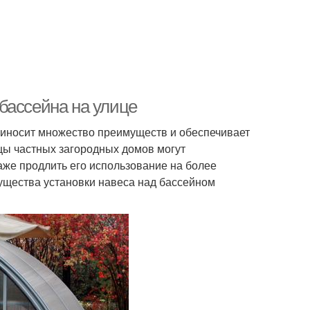
бассейна на улице
риносит множество преимуществ и обеспечивает
цы частных загородных домов могут
аже продлить его использование на более
мущества установки навеса над бассейном