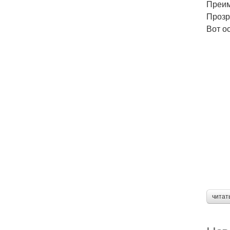
Преим
Прозр
Вот о
читат