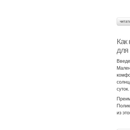
читат
Как
для
Введ
Мален
комфо
солнц
суток.
Преим
Полик
из эт