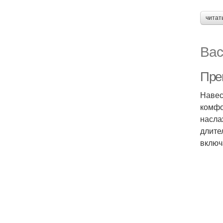
читат
Вас
Пре
Навес
комфо
насла
длите
включ