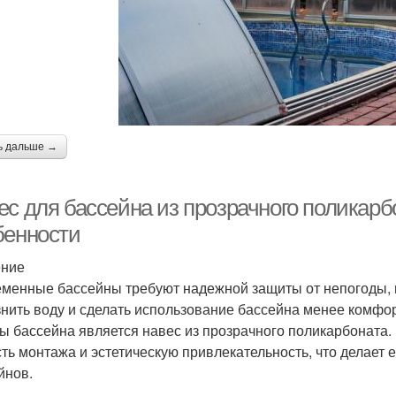
ь дальше →
ес для бассейна из прозрачного поликарб
бенности
ение
менные бассейны требуют надежной защиты от непогоды, п
знить воду и сделать использование бассейна менее комф
ы бассейна является навес из прозрачного поликарбоната. 
сть монтажа и эстетическую привлекательность, что делает
йнов.