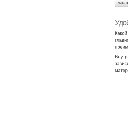
читат
Удоб
Какой
главн
преим
Внутр
завис
матер