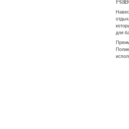
Наве
Навес
отдых
котор
для б
Преим
Полик
испол