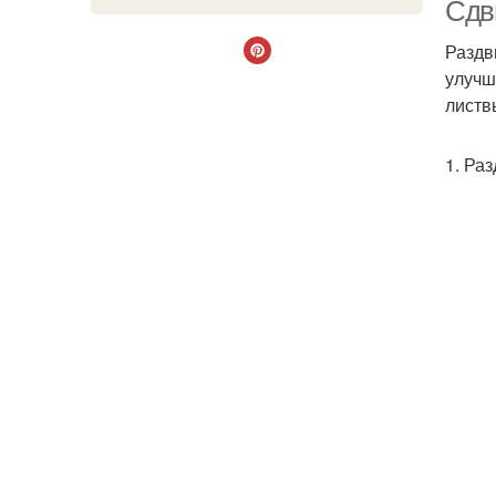
Сдв
Раздв
улучш
листв
1. Ра