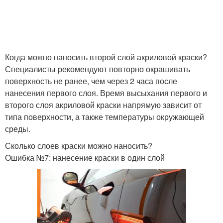
Эмульсионные краски
Швы на потолке
Когда можно наносить второй слой акриловой краски?
Специалисты рекомендуют повторно окрашивать
поверхность не ранее, чем через 2 часа после
Потолок к покраске
Акриловые краски
нанесения первого слоя. Время высыхания первого и
второго слоя акриловой краски напрямую зависит от
типа поверхности, а также температуры окружающей
среды.
Разводы от
водоэмульсионной
Аэрозольная краска
Сколько слоев краски можно наносить?
краски
Ошибка №7: нанесение краски в один слой
Краска на машине
Краска из баллончика