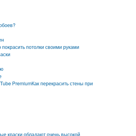
 обоев?
ен
о покрасить потолки своими руками
раски
ую
е
Tube PremiumКак перекрасить стены при
ные краски обладают очень высокой