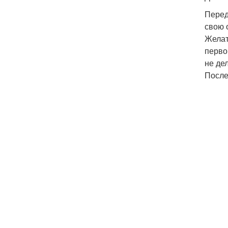
Перед
свою 
Желат
перво
не де
После