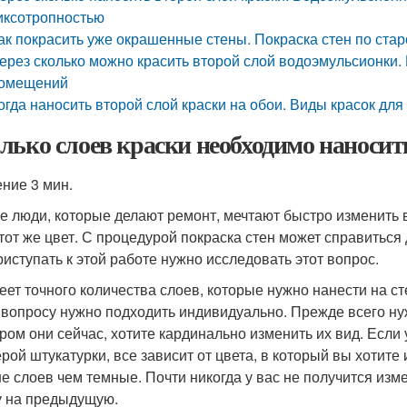
иксотропностью
ак покрасить уже окрашенные стены. Покраска стен по стар
ерез сколько можно красить второй слой водоэмульсионки. 
омещений
огда наносить второй слой краски на обои. Виды красок дл
лько слоев краски необходимо наносить
ение 3 мин.
е люди, которые делают ремонт, мечтают быстро изменить в
 тот же цвет. С процедурой покраска стен может справиться
риступать к этой работе нужно исследовать этот вопрос.
еет точного количества слоев, которые нужно нанести на ст
 вопросу нужно подходить индивидуально. Прежде всего ну
ором они сейчас, хотите кардинально изменить их вид. Если
ерой штукатурки, все зависит от цвета, в который вы хотите
е слоев чем темные. Почти никогда у вас не получится изме
у на предыдущую.