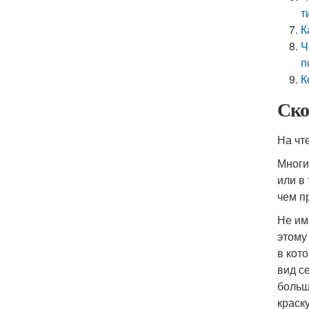
т
К
Ч
п
К
Ско
На чт
Многи
или в
чем п
Не им
этому
в кот
вид с
больш
краск