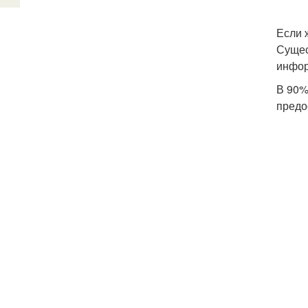
Если 
Сущес
инфор
В 90%
предо