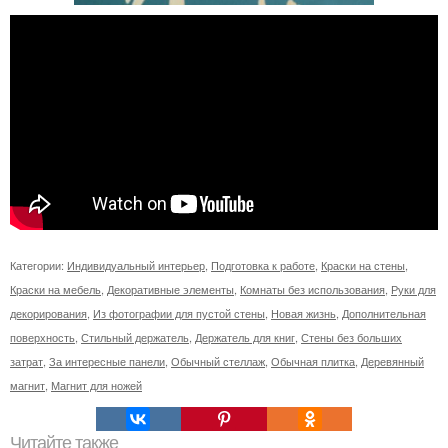
Категории:
Индивидуальный интерьер
,
Подготовка к работе
,
Краски на стены
,
Краски на мебель
,
Декоративные элементы
,
Комнаты без использования
,
Руки для
декорирования
,
Из фотографии для пустой стены
,
Новая жизнь
,
Дополнительная
поверхность
,
Стильный держатель
,
Держатель для книг
,
Стены без больших
затрат
,
За интересные панели
,
Обычный стеллаж
,
Обычная плитка
,
Деревянный
магнит
,
Магнит для ножей
Читайте также