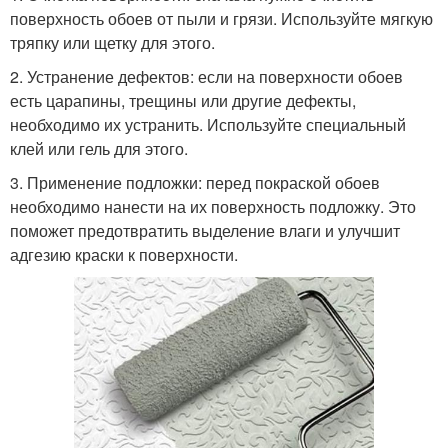
поверхность обоев от пыли и грязи. Используйте мягкую
тряпку или щетку для этого.
Краски на авто
Акриловые краски
2. Устранение дефектов: если на поверхности обоев
есть царапины, трещины или другие дефекты,
необходимо их устранить. Используйте специальный
клей или гель для этого.
Разводы от
3. Применение подложки: перед покраской обоев
водоэмульсионной
необходимо нанести на их поверхность подложку. Это
краски
поможет предотвратить выделение влаги и улучшит
адгезию краски к поверхности.