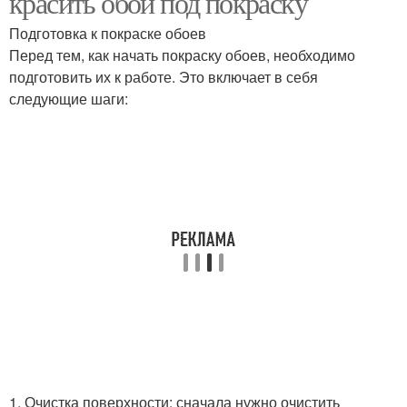
красить обои под покраску
Подготовка к покраске обоев
Перед тем, как начать покраску обоев, необходимо
Водоэмульсионная
подготовить их к работе. Это включает в себя
Краска между слоями
краска
следующие шаги:
Краски на стены
Краски на потолок
Водоэмульсионные
Стен по старой краске
краски
Краски для разных
Краски для отделки
видов
1. Очистка поверхности: сначала нужно очистить