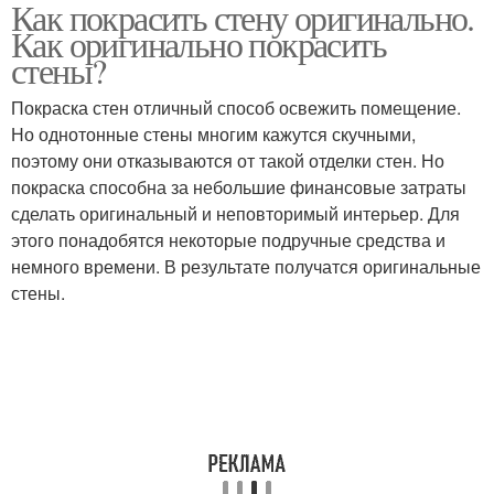
Как покрасить стену оригинально.
Масляная краска
Силиконовая краска
Как оригинально покрасить
стены?
Покраска стен отличный способ освежить помещение.
Акрилово-виниловая
Но однотонные стены многим кажутся скучными,
Силикатная краска
краска
поэтому они отказываются от такой отделки стен. Но
покраска способна за небольшие финансовые затраты
сделать оригинальный и неповторимый интерьер. Для
этого понадобятся некоторые подручные средства и
Акрилово-латексная
Структурная краска
немного времени. В результате получатся оригинальные
краска
стены.
Декоративная краска