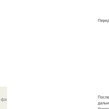
Перед
⇦
После
дальн
боков