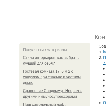
Кон
Сод
Популярные материалы
К
П
Стили интерьеров: как выбрать
д
лучший для себя?
Гостевая комната 17, 6 м 2 с
санузлом при спальне в частном
доме.
Сравнение Сандиммун Неорал с
другими иммуносупрессорами
П
Наш самодельный лофт.