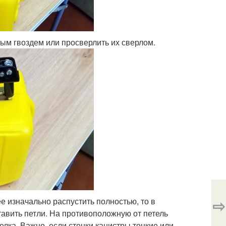
тым гвоздем или просверлить их сверлом.
⇨
ее изначально распустить полностью, то в
авить петли. На противоположную от петель
елка. Важно, если стенки канистры тонкие или