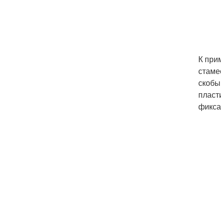
К при
стаме
скобы
пласт
фикса