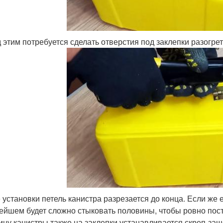
 этим потребуется сделать отверстия под заклепки разогре
 установки петель канистра разрезается до конца. Если же 
ейшем будет сложно стыковать половины, чтобы ровно пост
ину канистры также на заклепки устанавливается скреп-защ