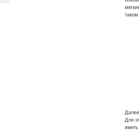
мягки
таком
Далее
Для э
иметь