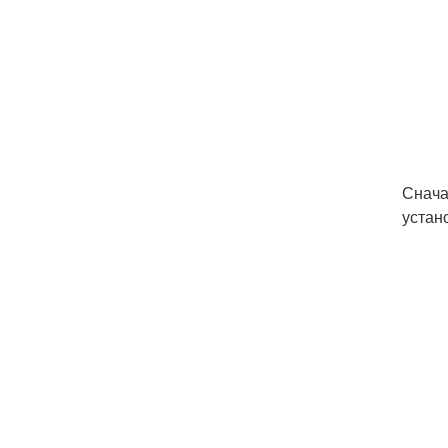
Снача
устан