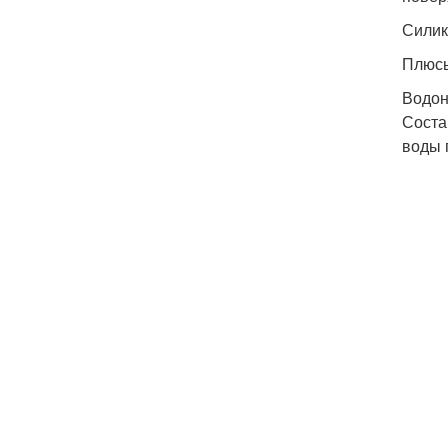
Силик
Плюсы
Водон
Соста
воды 