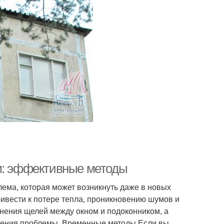
ом: эффективные методы
ема, которая может возникнуть даже в новых
привести к потере тепла, проникновению шумов и
нения щелей между окном и подоконником, а
орения проблемы. Временные методы Если вы