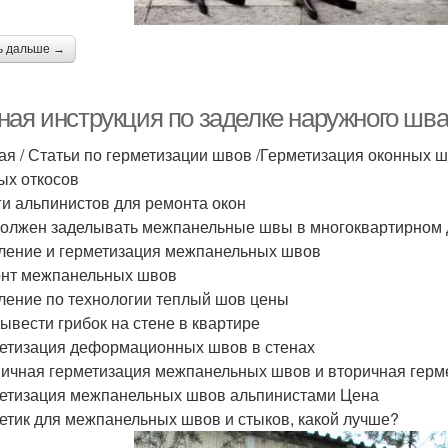
ь дальше →
ная инструкция по заделке наружного шва
ая / Статьи по герметизации швов /Герметизация оконных 
ых откосов
уги альпинистов для ремонта окон
 должен заделывать межпанельные швы в многоквартирном
пление и герметизация межпанельных швов
онт межпанельных швов
пление по технологии теплый шов цены
вывести грибок на стене в квартире
метизация деформационных швов в стенах
вичная герметизация межпанельных швов и вторичная герм
метизация межпанельных швов альпинистами Цена
метик для межпанельных швов и стыков, какой лучше?