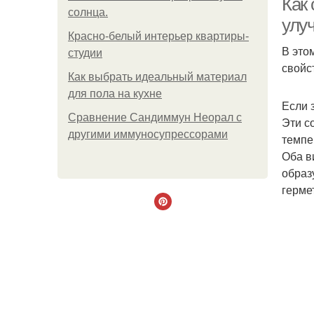
Как 
солнца.
улу
Красно-белый интерьер квартиры-
В это
студии
свойс
Как выбрать идеальный материал
для пола на кухне
Если 
Сравнение Сандиммун Неорал с
Эти с
другими иммуносупрессорами
темпе
Оба в
образ
герме