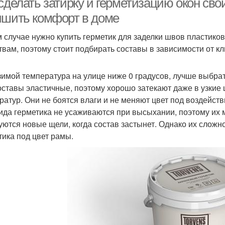
сделать затирку и герметизацию окон сво
чшить комфорт в доме
м случае нужно купить герметик для заделки швов пластиков
твам, поэтому стоит подбирать составы в зависимости от кл
зимой температура на улице ниже 0 градусов, лучше выбра
оставы эластичные, поэтому хорошо затекают даже в узкие 
ратур. Они не боятся влаги и не меняют цвет под воздейст
ида герметика не усаживаются при высыхании, поэтому их м
уются новые щели, когда состав застынет. Однако их сложно
тика под цвет рамы.