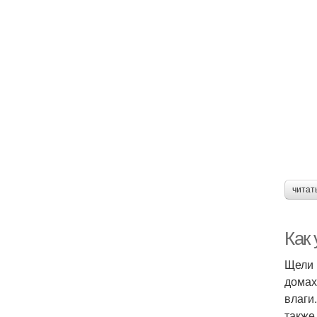
читат
Как
Щели 
домах
влаги
также