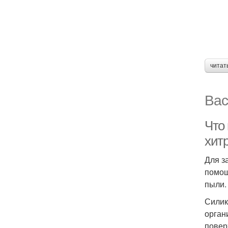
читат
Вас
Что 
хит
Для з
помощ
пыли.
Силик
орган
повер