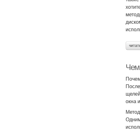
хотит
метод
диско
испол
читат
Чем
Почем
После
щелей
окна 
Метод
Одним
испол