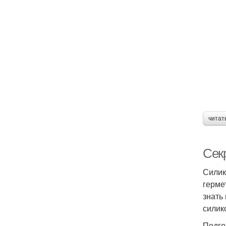
читат
Сек
Силик
герме
знать
силик
Подго