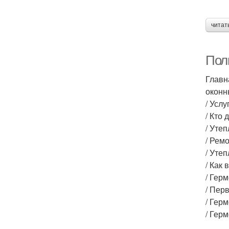
читат
Пол
Главн
оконн
/ Усл
/ Кто
/ Уте
/ Рем
/ Уте
/ Как 
/ Гер
/ Пер
/ Гер
/ Гер