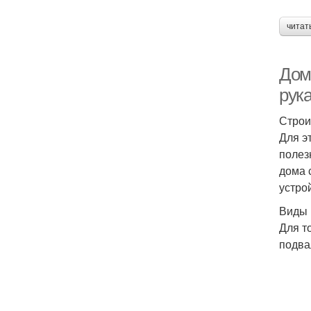
читат
Дом
рук
Строи
Для э
полез
дома 
устро
Виды
Для т
подва