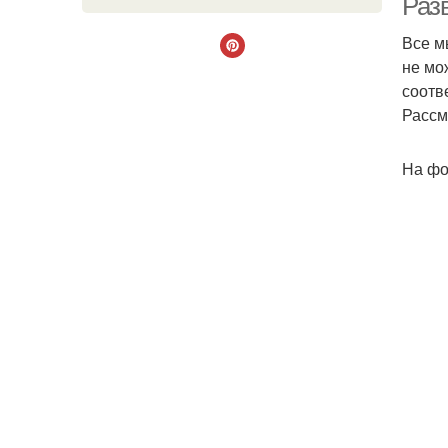
Раз
Все м
не мо
соотв
Рассм
На фо