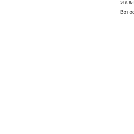
этапы
Вот о