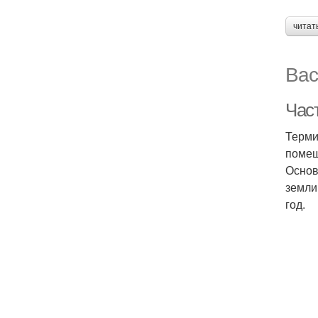
читат
Вас
Час
Терми
помещ
Основ
земли
год.