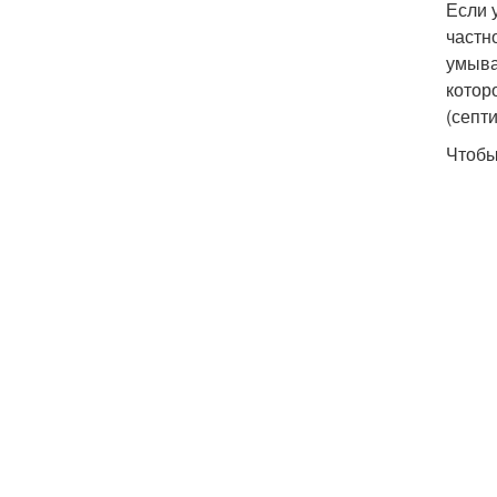
Если 
частн
умыва
котор
(септи
Чтобы