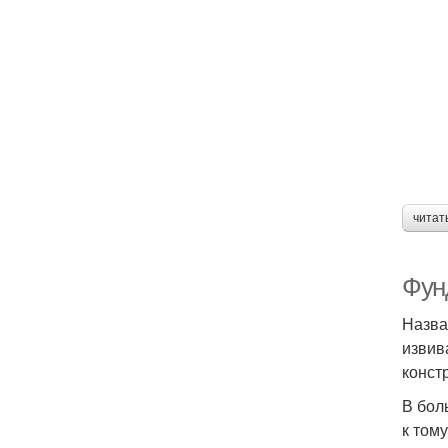
читат
Фун
Назва
извив
конст
В бол
к том