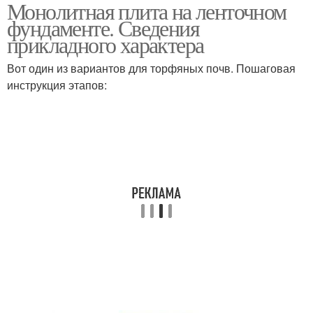
Монолитная плита на ленточном
Фундамент с засыпкой
Плиты под фундамент
фундаменте. Сведения
прикладного характера
Вот один из вариантов для торфяных почв. Пошаговая
Сваи под монолитную
инструкция этапов:
плиту