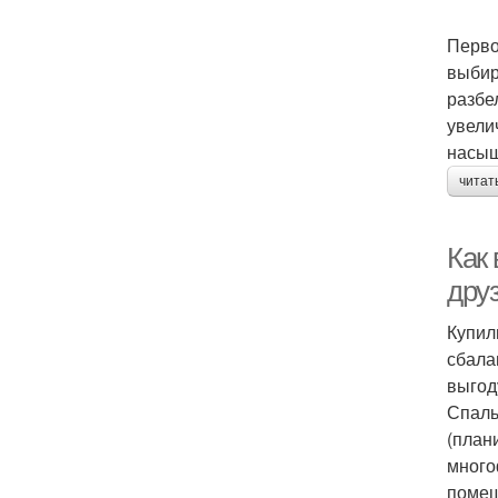
Перво
выбир
разбе
увели
насыщ
читат
Как
друз
Купил
сбала
выгод
Спаль
(план
много
помещ