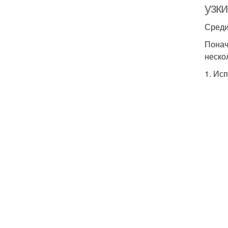
узк
Среди
Понач
неско
1. Ис