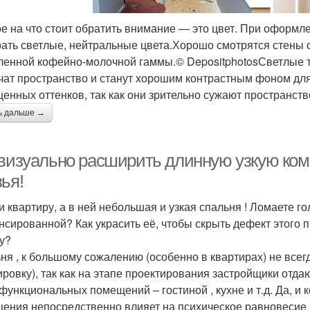
е на что стоит обратить внимание — это цвет. При оформле
ать светлые, нейтральные цвета.Хорошо смотрятся стены о
ленной кофейно-молочной гаммы.© DepositphotosСветлые т
чат пространство и станут хорошим контрастным фоном для
енных оттенков, так как они зрительно сужают пространств
ь дальше →
 визуально расширить длинную узкую ком
ья!
и квартиру, а в ней небольшая и узкая спальня ! Ломаете го
нсированной? Как украсить её, чтобы скрыть дефект этого п
у?
ня , к большому сожалению (особенно в квартирах) не все
ировку), так как на этапе проектирования застройщики отда
функциональных помещений – гостиной , кухне и т.д. Да, и
ения непосредственно влияет на психическое равновесие л