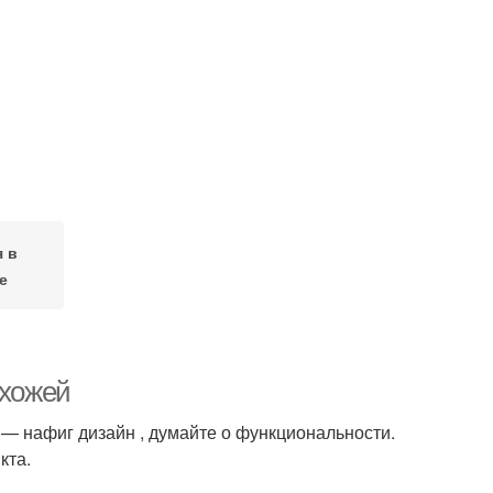
 в
е
ихожей
 — нафиг дизайн , думайте о функциональности.
кта.