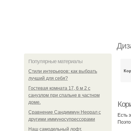
Диз
Популярные материалы
Кор
Стили интерьеров: как выбрать
лучший для себя?
Гостевая комната 17, 6 м 2 с
санузлом при спальне в частном
доме.
Кор
Сравнение Сандиммун Неорал с
Есть 
другими иммуносупрессорами
Поэто
Наш самодельный лофт.