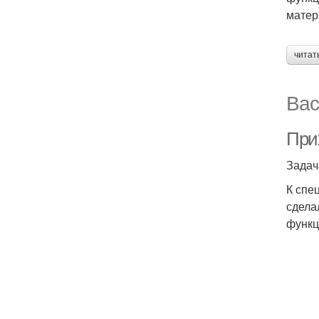
матер
читат
Вас
При
Задач
К спе
сдела
функц