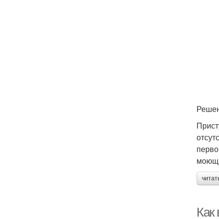
Реше
Прист
отсут
перво
моющи
читат
Как 