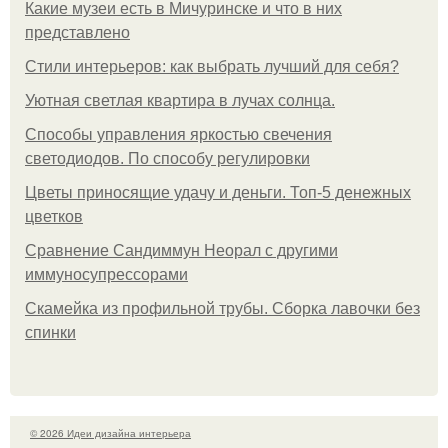
Какие музеи есть в Мичуринске и что в них
представлено
Стили интерьеров: как выбрать лучший для себя?
Уютная светлая квартира в лучах солнца.
Способы управления яркостью свечения
светодиодов. По способу регулировки
Цветы приносящие удачу и деньги. Топ-5 денежных
цветков
Сравнение Сандиммун Неорал с другими
иммуносупрессорами
Скамейка из профильной трубы. Сборка лавочки без
спинки
© 2026 Идеи дизайна интерьера