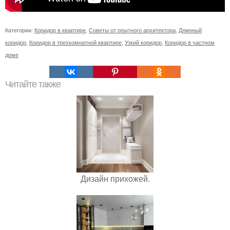
Категории:
Коридор в квартире
,
Советы от опытного архитектора
,
Длинный
коридор
,
Коридор в трехкомнатной квартире
,
Узкий коридор
,
Коридор в частном
доме
Читайте также
Дизайн прихожей.