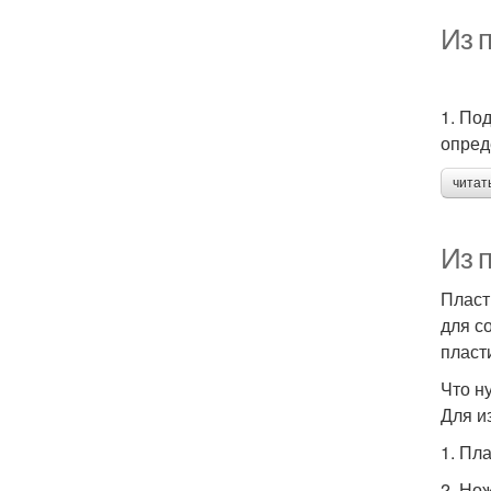
Из п
1. По
опред
читат
Из 
Пласт
для с
пласт
Что н
Для и
1. Пл
2. Но