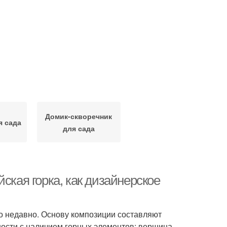
Домик-скворечник
я сада
для сада
ская горка, как дизайнерское
о недавно. Основу композиции составляют
ости с наличием горных элементов: вершина,