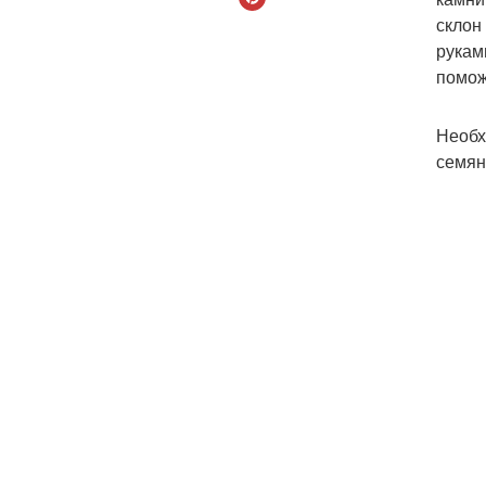
склон
рукам
помож
Необх
семян