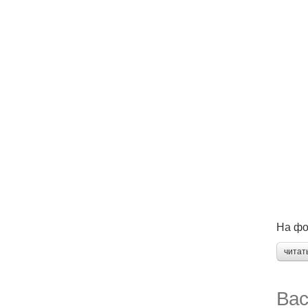
На фо
читат
Вас