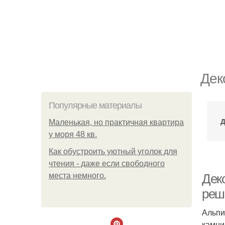
Дек
Популярные материалы
Д
Маленькая, но практичная квартира
у моря 48 кв.
Как обустроить уютный уголок для
чтения - даже если свободного
места немного.
Деко
реш
Альпи
камни