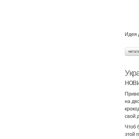
Идея 
читат
Укра
нов
Приве
на дв
кроко
свой д
Чтоб 
этой 