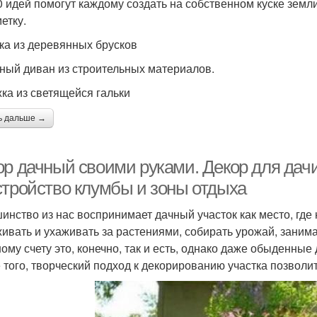
0 идей помогут каждому создать на собственном куске земли
етку.
ка из деревянных брусков
ный диван из строительных материалов.
ка из светящейся гальки
ь дальше →
ор дачный своими руками. Декор для дачи
стройство клумбы и зоны отдыха
инство из нас воспринимает дачный участок как место, где
ивать и ухаживать за растениями, собирать урожай, заним
ому счету это, конечно, так и есть, однако даже обыденные
 того, творческий подход к декорированию участка позволит