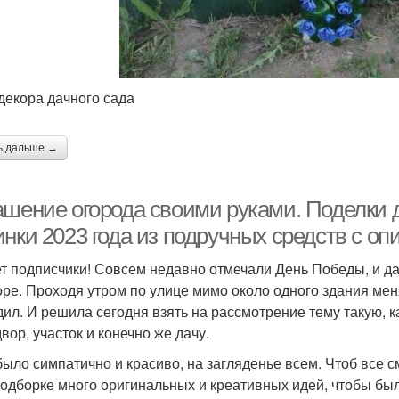
декора дачного сада
ь дальше →
шение огорода своими руками. Поделки дл
инки 2023 года из подручных средств с о
т подписчики! Совсем недавно отмечали День Победы, и дар
оре. Проходя утром по улице мимо около одного здания мен
дил. И решила сегодня взять на рассмотрение тему такую, 
вор, участок и конечно же дачу.
было симпатично и красиво, на загляденье всем. Чтоб все с
подборке много оригинальных и креативных идей, чтобы был