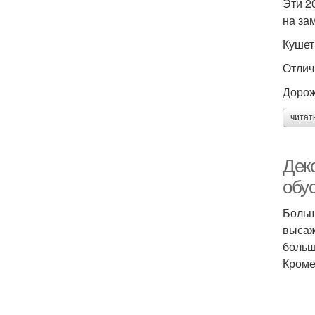
Эти 2
на зам
Кушет
Отлич
Дорож
читат
Дек
обу
Больш
высаж
больш
Кроме