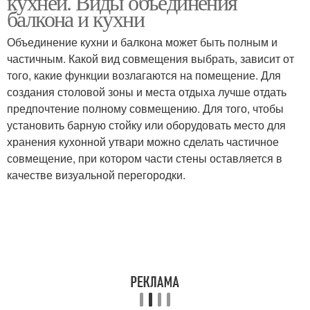
кухней. Виды объединения
балкона и кухни
Объединение кухни и балкона может быть полным и
частичным. Какой вид совмещения выбрать, зависит от
Балкон под комнату
Балкон на кухне
того, какие функции возлагаются на помещение. Для
создания столовой зоны и места отдыха лучше отдать
предпочтение полному совмещению. Для того, чтобы
установить барную стойку или оборудовать место для
Балкон к жилому
Лоджии к комнате
хранения кухонной утвари можно сделать частичное
помещению
совмещение, при котором части стены оставляется в
качестве визуальной перегородки.
Лоджия с комнатой
Комнаты с лоджией
Лоджии с комнатой
Детская комната