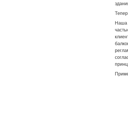
здани
Тепер
Наша 
часты
клиен
балко
регла
согла
принц
Приме