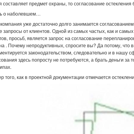
я составляет предмет охраны, то согласование остекления 
ь о наболевшем…
компания уже достаточно долго занимается согласованием
е запросы от клиентов. Одной из самых частых, как и самых 
тов, просьб, является запрос на согласование перепланиро
на . Почему непродуктивных, спросите вы? Да потому, что 
ментируется законодательством, следовательно и в нашу сф
сования здесь попросту не потребуются, а брать деньги за т
ипах.
р того, как в проектной документации отмечается остеклен