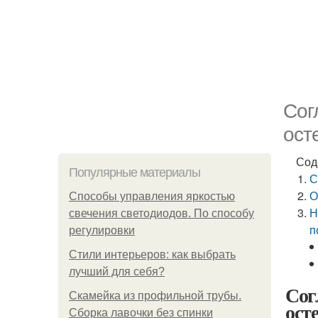
Сог
ост
Сод
Популярные материалы
С
О
Способы управления яркостью
Н
свечения светодиодов. По способу
п
регулировки
Стили интерьеров: как выбрать
лучший для себя?
Сог
Скамейка из профильной трубы.
ост
Сборка лавочки без спинки