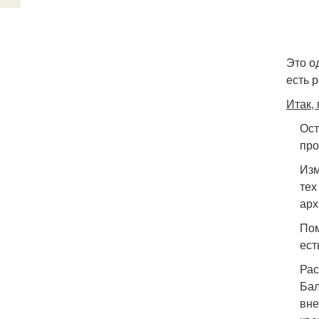
Это о
есть 
Итак,
Ост
про
Изм
тех
арх
Пом
ест
Рас
Бал
вне