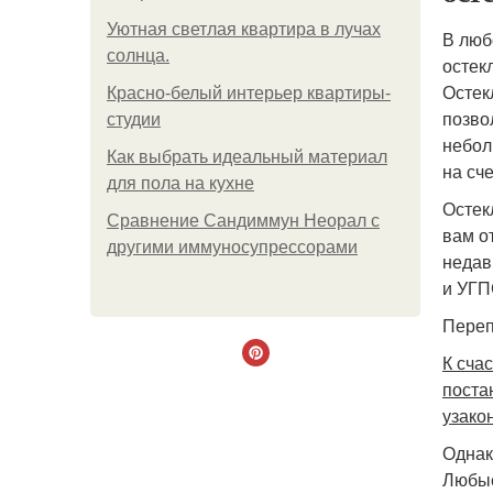
Уютная светлая квартира в лучах
В люб
солнца.
остек
Остек
Красно-белый интерьер квартиры-
позво
студии
небол
Как выбрать идеальный материал
на сче
для пола на кухне
Остек
Сравнение Сандиммун Неорал с
вам о
другими иммуносупрессорами
недав
и УГП
Переп
К сча
поста
узако
Однак
Любые