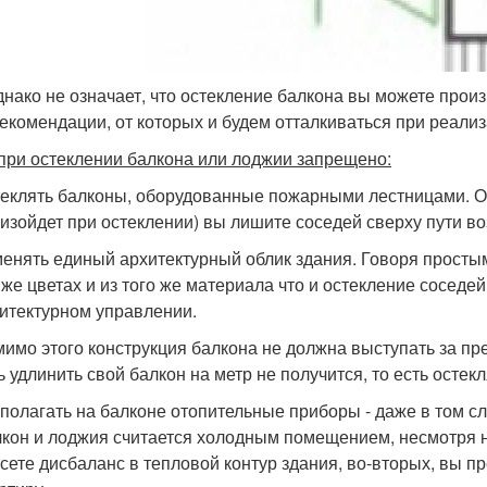
днако не означает, что остекление балкона вы можете произв
рекомендации, от которых и будем отталкиваться при реали
 при остеклении балкона или лоджии запрещено:
еклять балконы, оборудованные пожарными лестницами. Отд
изойдет при остеклении) вы лишите соседей сверху пути в
енять единый архитектурный облик здания. Говоря просты
 же цветах и из того же материала что и остекление соседе
итектурном управлении.
имо этого конструкция балкона не должна выступать за пр
ь удлинить свой балкон на метр не получится, то есть осте
полагать на балконе отопительные приборы - даже в том сл
кон и лоджия считается холодным помещением, несмотря 
сете дисбаланс в тепловой контур здания, во-вторых, вы 