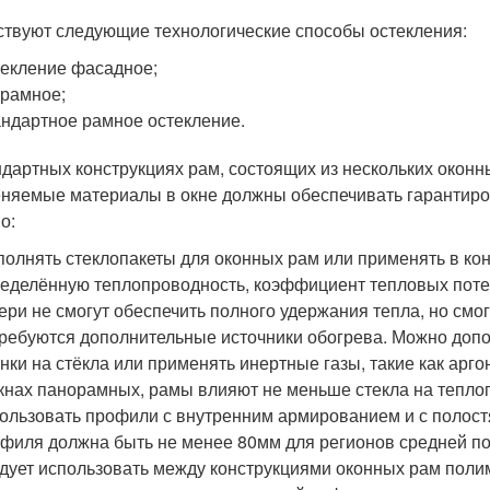
твуют следующие технологические способы остекления:
екление фасадное;
рамное;
ндартное рамное остекление.
ндартных конструкциях рам, состоящих из нескольких окон
няемые материалы в окне должны обеспечивать гарантиров
о:
олнять стеклопакеты для оконных рам или применять в кон
еделённую теплопроводность, коэффициент тепловых потер
ери не смогут обеспечить полного удержания тепла, но смог
ребуются дополнительные источники обогрева. Можно доп
нки на стёкла или применять инертные газы, такие как арго
кнах панорамных, рамы влияют не меньше стекла на теплоп
ользовать профили с внутренним армированием и с полост
филя должна быть не менее 80мм для регионов средней п
дует использовать между конструкциями оконных рам полим