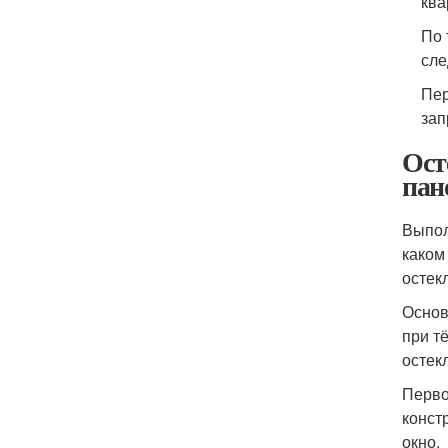
ква
По 
сле
Пер
зап
Ост
пан
Выпол
каком
остек
Основ
при т
остек
Перво
конст
окно.