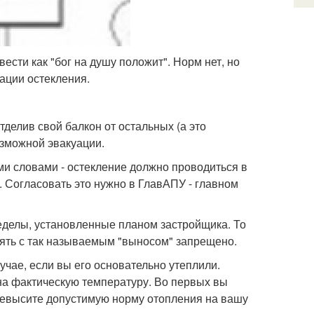
ести как "бог на душу положит". Норм нет, но
зации остекления.
елив свой балкон от остальных (а это
озможной эвакуации.
ми словами - остекление должно проводиться в
й. Согласовать это нужно в ГлавАПУ - главном
еделы, установленные планом застройщика. То
клять с так называемым "выносом" запрещено.
учае, если вы его основательно утеплили.
на фактическую температуру. Во первых вы
превысите допустимую норму отопления на вашу