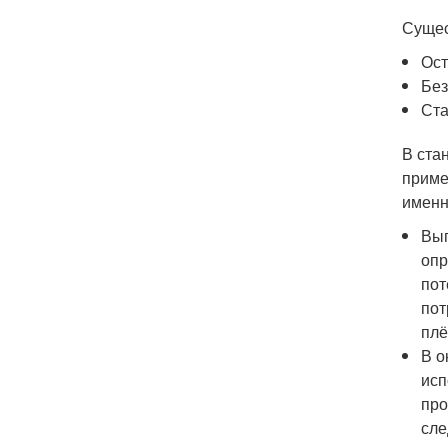
Сущес
Ост
Без
Ста
В ста
приме
именн
Вып
опр
пот
пот
плё
В о
исп
про
сле