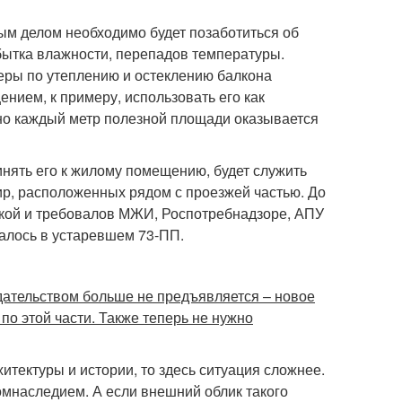
ым делом необходимо будет позаботиться об
збытка влажности, перепадов температуры.
 Меры по утеплению и остеклению балкона
нием, к примеру, использовать его как
ьно каждый метр полезной площади оказывается
инять его к жилому помещению, будет служить
ир, расположенных рядом с проезжей частью. До
вкой и требовалов МЖИ, Роспотребнадзоре, АПУ
алось в устаревшем 73-ПП.
дательством больше не предъявляется – новое
о этой части. Также теперь не нужно
итектуры и истории, то здесь ситуация сложнее.
мнаследием. А если внешний облик такого