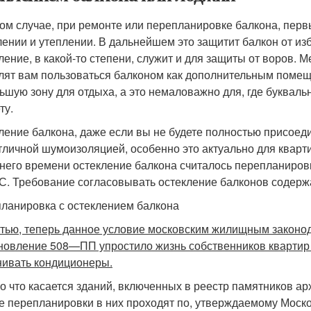
ом случае, при ремонте или перепланировке балкона, перв
лении и утеплении. В дальнейшем это защитит балкон от и
ление, в какой-то степени, служит и для защиты от воров.
лят вам пользоваться балконом как дополнительным помеще
ьшую зону для отдыха, а это немаловажно для, где буквал
ту.
ление балкона, даже если вы не будете полностью присоед
тличной шумоизоляцией, особенно это актуально для кварт
него времени остекление балкона считалось перепланиро
С. Требование согласовывать остекление балконов содерж
ланировка с остеклением балкона
стью, теперь данное условие московским жилищным законо
новление 508—ПП упростило жизнь собственников квартир п
нивать кондиционеры.
о что касается зданий, включенных в реестр памятников арх
 перепланировки в них проходят по, утверждаемому Моско