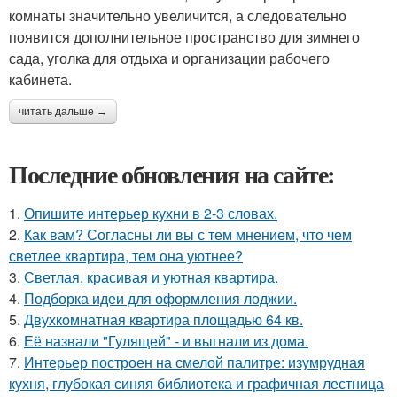
комнаты значительно увеличится, а следовательно
появится дополнительное пространство для зимнего
сада, уголка для отдыха и организации рабочего
кабинета.
читать дальше →
Последние обновления на сайте:
1.
Опишите интерьер кухни в 2-3 словах.
2.
Как вам? Согласны ли вы с тем мнением, что чем
светлее квартира, тем она уютнее?
3.
Светлая, красивая и уютная квартира.
4.
Подборка идеи для оформления лоджии.
5.
Двухкомнатная квартира площадью 64 кв.
6.
Её назвали "Гулящей" - и выгнали из дома.
7.
Интерьер построен на смелой палитре: изумрудная
кухня, глубокая синяя библиотека и графичная лестница