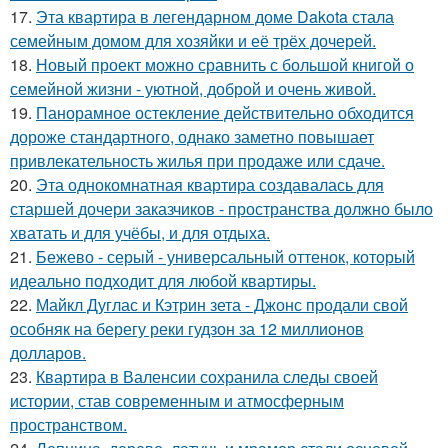
17.
Эта квартира в легендарном доме Dakota стала
семейным домом для хозяйки и её трёх дочерей.
18.
Новый проект можно сравнить с большой книгой о
семейной жизни - уютной, доброй и очень живой.
19.
Панорамное остекление действительно обходится
дороже стандартного, однако заметно повышает
привлекательность жилья при продаже или сдаче.
20.
Эта однокомнатная квартира создавалась для
старшей дочери заказчиков - пространства должно было
хватать и для учёбы, и для отдыха.
21.
Бежево - серый - универсальный оттенок, который
идеально подходит для любой квартиры.
22.
Майкл Дуглас и Кэтрин зета - Джонс продали свой
особняк на берегу реки гудзон за 12 миллионов
долларов.
23.
Квартира в Валенсии сохранила следы своей
истории, став современным и атмосферным
пространством.