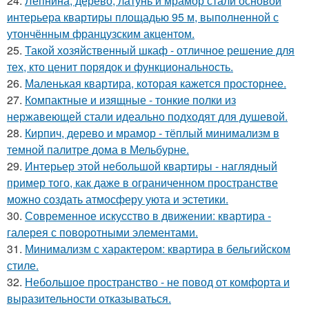
24.
Лепнина, дерево, латунь и мрамор стали основой
интерьера квартиры площадью 95 м, выполненной с
утончённым французским акцентом.
25.
Такой хозяйственный шкаф - отличное решение для
тех, кто ценит порядок и функциональность.
26.
Маленькая квартира, которая кажется просторнее.
27.
Компактные и изящные - тонкие полки из
нержавеющей стали идеально подходят для душевой.
28.
Кирпич, дерево и мрамор - тёплый минимализм в
темной палитре дома в Мельбурне.
29.
Интерьер этой небольшой квартиры - наглядный
пример того, как даже в ограниченном пространстве
можно создать атмосферу уюта и эстетики.
30.
Современное искусство в движении: квартира -
галерея с поворотными элементами.
31.
Минимализм с характером: квартира в бельгийском
стиле.
32.
Небольшое пространство - не повод от комфорта и
выразительности отказываться.