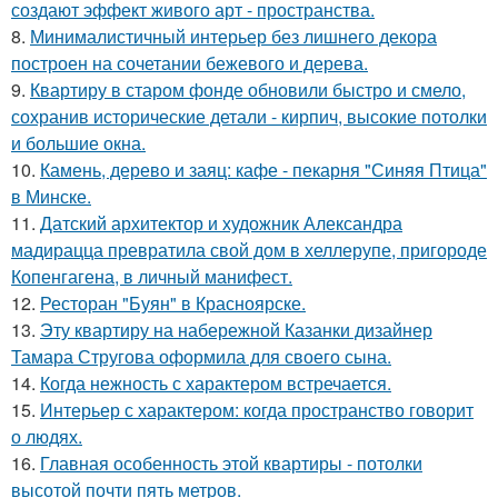
создают эффект живого арт - пространства.
8.
Минималистичный интерьер без лишнего декора
построен на сочетании бежевого и дерева.
9.
Квартиру в старом фонде обновили быстро и смело,
сохранив исторические детали - кирпич, высокие потолки
и большие окна.
10.
Камень, дерево и заяц: кафе - пекарня "Синяя Птица"
в Минске.
11.
Датский архитектор и художник Александра
мадирацца превратила свой дом в хеллерупе, пригороде
Копенгагена, в личный манифест.
12.
Ресторан "Буян" в Красноярске.
13.
Эту квартиру на набережной Казанки дизайнер
Тамара Стругова оформила для своего сына.
14.
Когда нежность с характером встречается.
15.
Интерьер с характером: когда пространство говорит
о людях.
16.
Главная особенность этой квартиры - потолки
высотой почти пять метров.