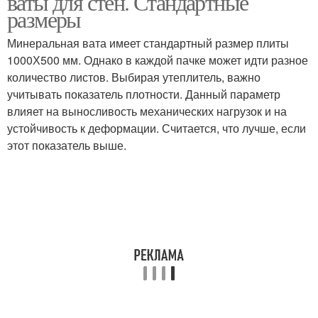
ваты для стен. Стандартные
размеры
Минеральная вата имеет стандартный размер плиты
Утеплитель для скатной
Утеплители для скатной
1000Х500 мм. Однако в каждой пачке может идти разное
кровли
кровли
количество листов. Выбирая утеплитель, важно
учитывать показатель плотности. Данный параметр
влияет на выносливость механических нагрузок и на
Требования к
устойчивость к деформации. Считается, что лучше, если
Утеплитель для
мансардному
этот показатель выше.
мансарды
утеплителю
Базальтовый
Плитный утеплитель
утеплитель
Полимерные
Утеплитель для фасада
утеплители