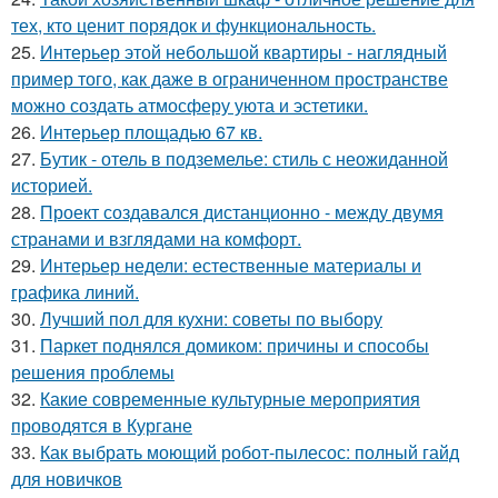
тех, кто ценит порядок и функциональность.
25.
Интерьер этой небольшой квартиры - наглядный
пример того, как даже в ограниченном пространстве
можно создать атмосферу уюта и эстетики.
26.
Интерьер площадью 67 кв.
27.
Бутик - отель в подземелье: стиль с неожиданной
историей.
28.
Проект создавался дистанционно - между двумя
странами и взглядами на комфорт.
29.
Интерьер недели: естественные материалы и
графика линий.
30.
Лучший пол для кухни: советы по выбору
31.
Паркет поднялся домиком: причины и способы
решения проблемы
32.
Какие современные культурные мероприятия
проводятся в Кургане
33.
Как выбрать моющий робот-пылесос: полный гайд
для новичков