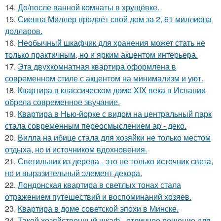
14.
До/после ванной комнаты в хрущёвке.
15.
Сиенна Миллер продаёт свой дом за 2, 61 миллиона
долларов.
16.
Необычный шкафчик для хранения может стать не
только практичным, но и ярким акцентом интерьера.
17.
Эта двухкомнатная квартира оформлена в
современном стиле с акцентом на минимализм и уют.
18.
Квартира в классическом доме XIX века в Испании
обрела современное звучание.
19.
Квартира в Нью-йорке с видом на центральный парк
стала современным переосмыслением ар - деко.
20.
Вилла на ибице стала для хозяйки не только местом
отдыха, но и источником вдохновения.
21.
Светильник из дерева - это не только источник света,
но и выразительный элемент декора.
22.
Лондонская квартира в светлых тонах стала
отражением путешествий и воспоминаний хозяев.
23.
Квартира в доме советской эпохи в Минске.
24.
Такой хозяйственный шкаф - отличное решение для