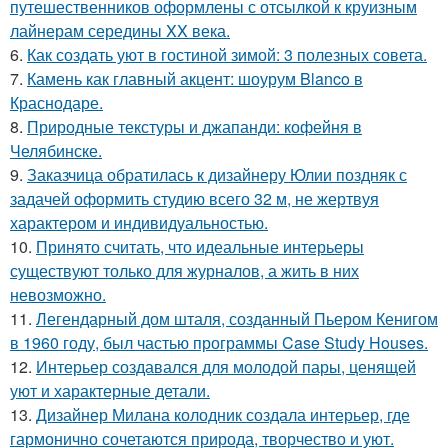
путешественников оформлены с отсылкой к круизным
лайнерам середины XX века.
6.
Как создать уют в гостиной зимой: 3 полезных совета.
7.
Камень как главный акцент: шоурум Blanco в
Краснодаре.
8.
Природные текстуры и джапанди: кофейня в
Челябинске.
9.
Заказчица обратилась к дизайнеру Юлии поздняк с
задачей оформить студию всего 32 м, не жертвуя
характером и индивидуальностью.
10.
Принято считать, что идеальные интерьеры
существуют только для журналов, а жить в них
невозможно.
11.
Легендарный дом шталя, созданный Пьером Кенигом
в 1960 году, был частью программы Case Study Houses.
12.
Интерьер создавался для молодой пары, ценящей
уют и характерные детали.
13.
Дизайнер Милана колодник создала интерьер, где
гармонично сочетаются природа, творчество и уют.