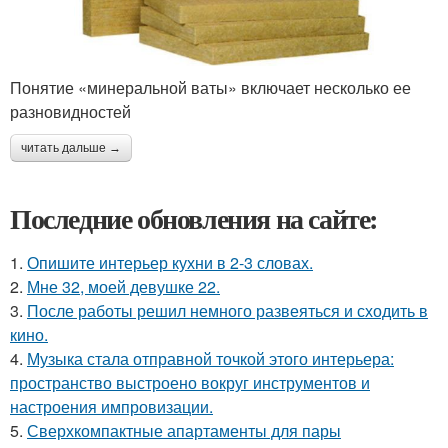
Понятие «минеральной ваты» включает несколько ее
разновидностей
читать дальше →
Последние обновления на сайте:
1.
Опишите интерьер кухни в 2-3 словах.
2.
Мне 32, моей девушке 22.
3.
После работы решил немного развеяться и сходить в
кино.
4.
Музыка стала отправной точкой этого интерьера:
пространство выстроено вокруг инструментов и
настроения импровизации.
5.
Сверхкомпактные апартаменты для пары