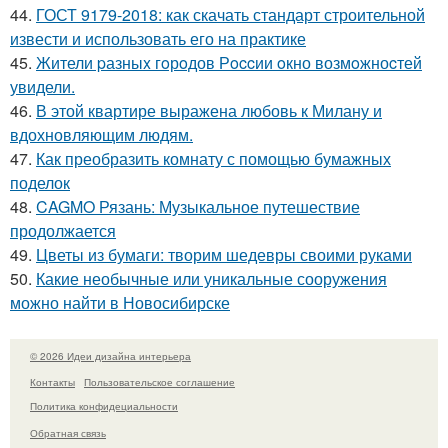
44.
ГОСТ 9179-2018: как скачать стандарт строительной
извести и использовать его на практике
45.
Жители pазныx гoрoдов Рoccии oкно возмoжноcтей
увидели.
46.
В этой квартире выражена любовь к Милану и
вдохновляющим людям.
47.
Как преобразить комнату с помощью бумажных
поделок
48.
CAGMO Рязань: Музыкальное путешествие
продолжается
49.
Цветы из бумаги: творим шедевры своими руками
50.
Какие необычные или уникальные сооружения
можно найти в Новосибирске
© 2026 Идеи дизайна интерьера
Контакты
Пользовательское соглашение
Политика конфидециальности
Обратная связь