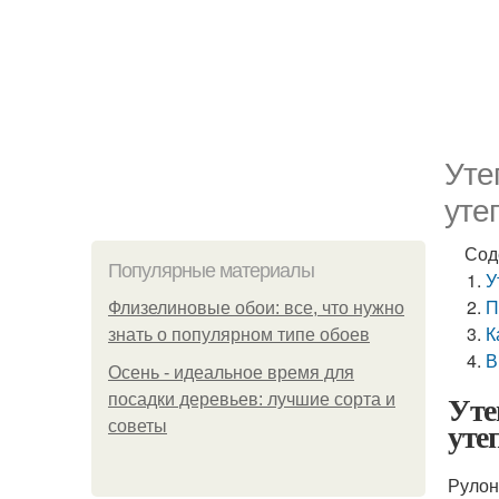
Уте
уте
Сод
Популярные материалы
У
П
Флизелиновые обои: все, что нужно
К
знать о популярном типе обоев
В
Осень - идеальное время для
Уте
посадки деревьев: лучшие сорта и
уте
советы
Рулон