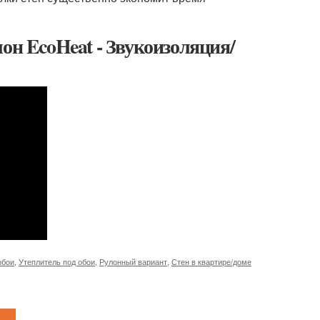
он EcoHeat - Звукоизоляция/
обои
,
Утеплитель под обои
,
Рулонный вариант
,
Стен в квартире/доме