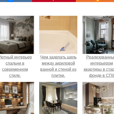
Уютный интерьер
Чем заделать щель
Реализованн
спальни в
между акриловой
интерьером
современном
ванной и стеной из
квартиры в ста
стиле.
плитки.
фонде в СП
Герметизация
делимся.
стыка между
акриловой ванной и
стеной