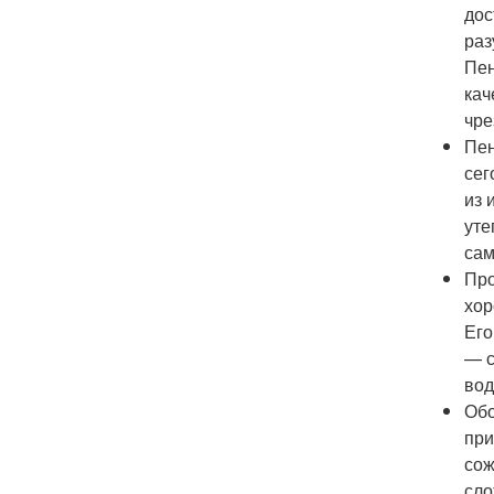
дос
раз
Пен
кач
чре
Пен
сег
из 
уте
сам
Про
хор
Его
— с
вод
Обо
при
сож
сло