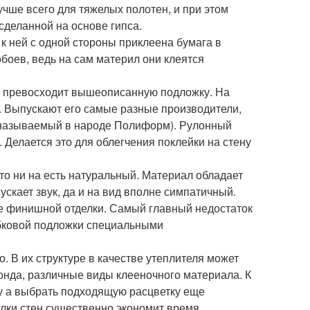
учше всего для тяжелых полотен, и при этом
сделанной на основе гипса.
к ней с одной стороны приклеена бумага в
обоев, ведь на сам материл они клеятся
м превосходит вышеописанную подложку. На
. Выпускают его самые разные производители,
о называемый в народе Полиформ). Рулонный
 Делается это для облегчения поклейки на стену
то ни на есть натуральный. Материал обладает
кает звук, да и на вид вполне симпатичный.
е финишной отделки. Самый главный недостаток
обковой подложки специальными
 В их структуре в качестве утеплителя может
онда, различные виды клееночного материала. К
ну а выбрать подходящую расцветку еще
елки стен существенно экономит время