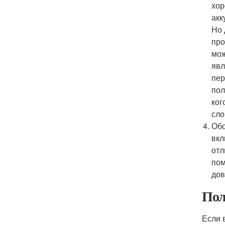
хор
акк
Но 
про
мож
явл
пер
пол
ког
сло
Обо
вкл
отл
пом
дов
Пол
Если 