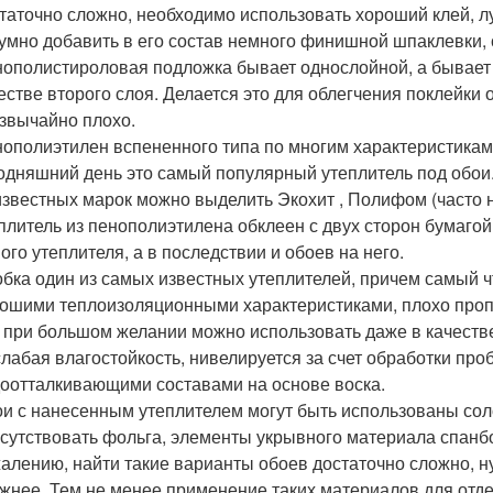
таточно сложно, необходимо использовать хороший клей, л
умно добавить в его состав немного финишной шпаклевки, 
ополистироловая подложка бывает однослойной, а бывает 
естве второго слоя. Делается это для облегчения поклейки 
звычайно плохо.
ополиэтилен вспененного типа по многим характеристика
одняшний день это самый популярный утеплитель под обои
известных марок можно выделить Экохит , Полифом (част
плитель из пенополиэтилена обклеен с двух сторон бумагой.
ого утеплителя, а в последствии и обоев на него.
бка один из самых известных утеплителей, причем самый ч
ошими теплоизоляционными характеристиками, плохо пропус
 при большом желании можно использовать даже в качеств
лабая влагостойкость, нивелируется за счет обработки пр
оотталкивающими составами на основе воска.
и с нанесенным утеплителем могут быть использованы соло.
сутствовать фольга, элементы укрывного материала спанб
алению, найти такие варианты обоев достаточно сложно, 
жнее. Тем не менее применение таких материалов для отд