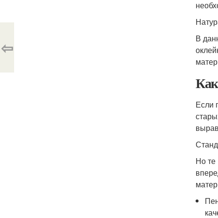
необх
Натур
В дан
⇦
оклей
матер
Как
Если 
стары
вырав
Станд
Но те
впере
матер
Пен
кач