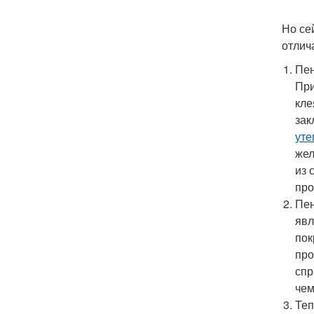
Но се
отлич
Пен
При
кле
зак
уте
жел
из 
про
Пен
явл
пок
про
спр
чем
Теп