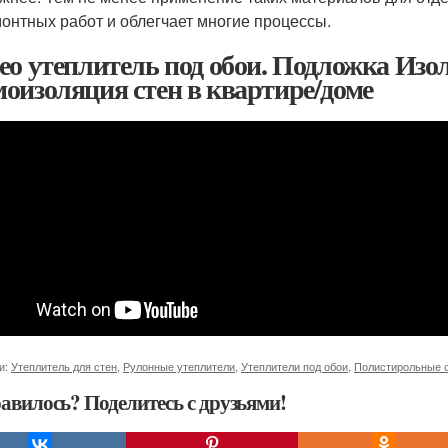
онтных работ и облегчает многие процессы.
ео утеплитель под обои. Подложка Изол
оизоляция стен в квартире/доме
и:
Утеплитель для стен
,
Рулонные утеплители
,
Утеплители под обои
,
Полистирольные 
авилось? Поделитесь с друзьями!