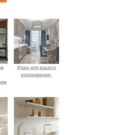
ым
Идеи для вашего
вдохновения.
ром
б