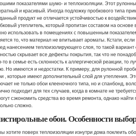
ошими показателями шумо- и теплоизоляции. Этот рулонны
уратный и красивый. Иногда подложку пробкового типа прим
данный продукт не отличается устойчивостью к воздейств
бковый утеплитель, который пропитан составом на основе 
но использовать в помещениях с повышенным показателе
яется то, что материал не впитывает ароматы. Кстати, есл
ед нанесением теплоизолирующего слоя, то такой вариан
ностью скрывает все дефекты покрытия, так что не понадо
о-то в семье есть склонность к аллергической реакции, то 
ю. Но имеются и недостатки. К примеру, для рулонной про
и , которые имеют дополнительный слой для утепления. Эт
ючает не только обои клееночного типа, но и спанбонд, вол
ично подходит для тех случаев, когда в комнате не требуе
огут сэкономить средства во время ремонта, однако найт
ольно сложно.
истирольные обои. Особенности выбор
вы хотите поверх теплоизоляции изнутри дома поклеить обо