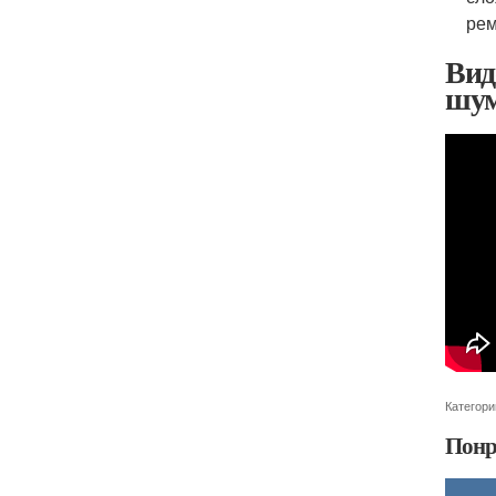
рем
Вид
шум
Категори
Понр