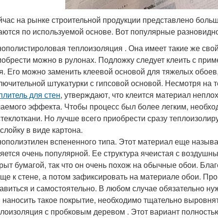
йчас на рынке строительной продукции представлено боль
аются по используемой основе. Вот популярные разновидно
ополистироловая теплоизоляция . Она имеет такие же свойс
обрести можно в рулонах. Подложку следует клеить с прим
я. Его можно заменить клеевой основой для тяжелых обоев
лючительной штукатурки с гипсовой основой. Несмотря на 
плитель для стен
, утверждают, что клеится материал неплох
аемого эффекта. Чтобы процесс был более легким, необхо
стеклоткани. Но лучше всего приобрести сразу теплоизол
слойку в виде картона.
ополиэтилен вспененного типа. Этот материал еще назыв
яется очень популярной. Ее структура ячеистая с воздушн
рыт бумагой, так что он очень похож на обычные обои. Бл
ще к стене, а потом зафиксировать на материале обои. Про
авиться и самостоятельно. В любом случае обязательно н
 наносить такое покрытие, необходимо тщательно выровнят
лоизоляция с пробковым деревом . Этот вариант полностью