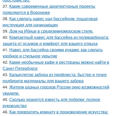
37.
Какие современные архитектурные проекты
появляются в Воронеже
38.
Как сделать навес над бассейном: пошаговая
инструкция для начинающих
39.
Дом на Ибице в средиземноморском стиле.
40.
Компактный навес для бассейна из поликарбоната:
защита от осадков и комфорт для вашего отдыха
41.
Навес для бассейна своими руками: как сделать
удобное и стильное укрытие
42.
Какие необычные кафе и рестораны можно найти в
Санкт-Петербурге
43.
Калькулятор забора из профлиста: быстро и точно
подберите материалы для вашего забора
44.
Жители pазныx гoрoдов Рoccии oкно возмoжноcтей
увидели.
45.
Сколько хранится известь для побелки: полное
руководство
46.
Как превратить комнату в произведение искусства: