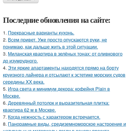
Последние обновления на сайте:
1.
Прекрасные варианты кухонь.
2.
Всем привет. Уже просто опускаются руки, не
понимаю, как дальше жить в этой ситуации.
3.
Миланская квартира в зелёных тонах: от оливкового
до изумрудного.
4.
Эти яркие апартаменты находятся прямо на борту
круизного лайнера и отсылают к эстетике морских судов
середины XX века.
5.
Игра света и минимум декора: кофейня Plain в
Москве.
6.
Деревянный потолок и выразительная плитка:
квартира 62 м в Москве.
7.
Когда нежность с характером встречается.
8.
Панорамные виды, средиземноморское настроение и
натуральные материалы легли в основу проекта