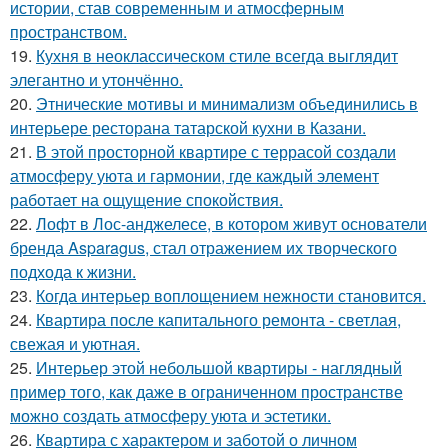
истории, став современным и атмосферным
пространством.
19.
Кухня в неоклассическом стиле всегда выглядит
элегантно и утончённо.
20.
Этнические мотивы и минимализм объединились в
интерьере ресторана татарской кухни в Казани.
21.
В этой просторной квартире с террасой создали
атмосферу уюта и гармонии, где каждый элемент
работает на ощущение спокойствия.
22.
Лофт в Лос-анджелесе, в котором живут основатели
бренда Asparagus, стал отражением их творческого
подхода к жизни.
23.
Когда интерьер воплощением нежности становится.
24.
Квартира после капитального ремонта - светлая,
свежая и уютная.
25.
Интерьер этой небольшой квартиры - наглядный
пример того, как даже в ограниченном пространстве
можно создать атмосферу уюта и эстетики.
26.
Квартира с характером и заботой о личном