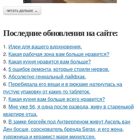
читать дальше →
Последние обновления на сайте:
1.
Идеи для вашего вдохновения.
2.
Какая рабочая зона вам больше нравится?
3.
Какая кухня нравится вам больше?
4.
5 ошибок ремонта, которые стоили нервов.
5.
Абсолютно гениальный лайфхак.
6.
Перебирала его вещи и в рюкзаке наткнулась на
пустую упаковку от каких-то таблеток.
7.
Какая кухня вам больше всего нравится?
8.
Мне уже 56, я одна после развода, живу в старенькой
квартире отца.
9.
В замке бергейк под Антверпеном живут Аксель ван
Ден босше, сооснователь бренда Serax, и его жена,
художница и керамист мари михилссен.