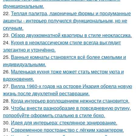
функциональным.
22.
Теплая палитра, лаконичные формы и продуманные
акценты - интерьер получился функциональным, но не
скучным.
23.
Обзор двухкомнатной квартиры в стиле неоклассика.
24.
Кухня в неоклассическом стиле всегда выглядит
элегантно и утончённо.
25.
Ванные комнаты становятся всё более смелыми и
индивидуальными.
26.
Маленькая кухня тоже может стать местом уюта и
вдохновения.
27.
Вилла 1960-х годов на острове Икария обрела новую
жизнь после двухлетней реставрации.
28.
Когда интерьер воплощением нежности становится.
29.
Чтобы внести разнообразие в повседневную рутину,
попробуйте оформить спальню в стиле бохо.
30.
Идея для интерьера: стеклянное зонирование.
31.
Современное пространство с лёгким характером.