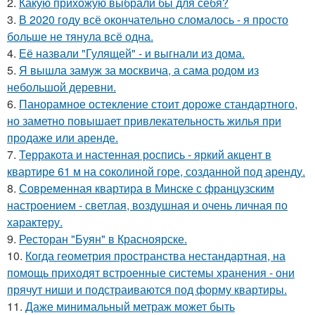
2.
Какую прихожую выбрали бы для себя?
3.
В 2020 году всё окончательно сломалось - я просто
больше не тянула всё одна.
4.
Её назвали "Гулящей" - и выгнали из дома.
5.
Я вышла замуж за москвича, а сама родом из
небольшой деревни.
6.
Панорамное остекление стоит дороже стандартного,
но заметно повышает привлекательность жилья при
продаже или аренде.
7.
Терракота и настенная роспись - яркий акцент в
квартире 61 м на соколиной горе, созданной под аренду.
8.
Современная квартира в Минске с французским
настроением - светлая, воздушная и очень личная по
характеру.
9.
Ресторан "Буян" в Красноярске.
10.
Когда геометрия пространства нестандартная, на
помощь приходят встроенные системы хранения - они
прячут ниши и подстраиваются под форму квартиры.
11.
Даже минимальный метраж может быть