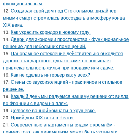
функциональным.
12.
Создавая свой дом под Стокгольмом, дизайнер
мимми смарт стремилась воссоздать атмосферу конца
XIX века.
13.
Как украсить коридор к новому году.
14.
Двери для экономии пространства - функциональное
решение для небольших помещений.
15.
Панорамное остекление действительно обходится
дороже стандартного, однако заметно повышает
привлекательность жилья при продаже или сдаче.
16.
Как не сделать интерьер как у всех?
17.
Стены со звукоизоляцией - практичное и стильное
решение.
18.
Каждый день мы радуемся нашему решению": вилла
во Франции с видом на пляж.
19.
До/после ванной комнаты в хрущёвке.
20.
Яркий дом XIX века в Челси.
21.
Современные апартаменты рядом с кремлём -
пример того, как минимализм может быть уютным и