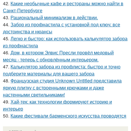
42.
Какие необычные кафе и рестораны можно найти в
Санкт-Петербурге
43.
Рациональный минимализм в действии.
44.
Забор из профнастила с установкой под ключ: все
достоинства и нюансы
45.
Легко и быстро: как использовать калькулятор забора
из профнастила
46.
Дом, в котором Элвис Пресли провёл медовый
месяц - теперь с обновлённым интерьером.
47.
Калькулятор забора из профлиста: быстро и точно
подберите материалы для вашего забора
48.
Французская студия Unknown Untitled представила
яркую плитку с встроенными крючками и даже
настенными светильниками!
49.
Хай-тек: как технологии формируют историю и
интерьер
50.
Какие фестивали барменского искусства проводятся