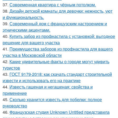
37.
Современная квартира с чёрным потолком.
38.
Дизайн детской комнаты для девочки: нежность, уют
и функциональность.
39.
Современный дом с французским настроением и
этническими акцентами.
40.
Купить забор из профнастила с установкой: выгодное
решение для вашего участка
41.
Преимущества заборов из профнастила для вашего
участка в Московской области
42.
Какие удивительные факты о городе могут удивить
туристов
43.
ГОСТ 9179-2018: как скачать стандарт строительной
извести и использовать его на практике
44.
Известь гашеная и негашеная: свойства и
применение
45.
Сколько хранится известь для побелки: полное
руководство
46.
Французская студия Unknown Untitled представила