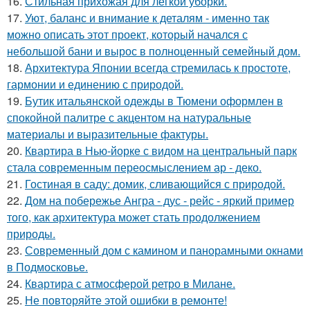
16.
Стильная прихожая для легкой уборки.
17.
Уют, баланс и внимание к деталям - именно так
можно описать этот проект, который начался с
небольшой бани и вырос в полноценный семейный дом.
18.
Архитектура Японии всегда стремилась к простоте,
гармонии и единению с природой.
19.
Бутик итальянской одежды в Тюмени оформлен в
спокойной палитре с акцентом на натуральные
материалы и выразительные фактуры.
20.
Квартира в Нью-йорке с видом на центральный парк
стала современным переосмыслением ар - деко.
21.
Гостиная в саду: домик, сливающийся с природой.
22.
Дом на побережье Ангра - дус - рейс - яркий пример
того, как архитектура может стать продолжением
природы.
23.
Современный дом с камином и панорамными окнами
в Подмосковье.
24.
Квартира с атмосферой ретро в Милане.
25.
Не повторяйте этой ошибки в ремонте!