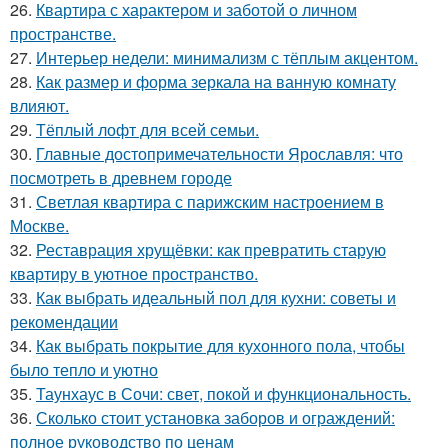
26.
Квартира с характером и заботой о личном
пространстве.
27.
Интерьер недели: минимализм с тёплым акцентом.
28.
Как размер и форма зеркала на ванную комнату
влияют.
29.
Тёплый лофт для всей семьи.
30.
Главные достопримечательности Ярославля: что
посмотреть в древнем городе
31.
Светлая квартира с парижским настроением в
Москве.
32.
Реставрация хрущёвки: как превратить старую
квартиру в уютное пространство.
33.
Как выбрать идеальный пол для кухни: советы и
рекомендации
34.
Как выбрать покрытие для кухонного пола, чтобы
было тепло и уютно
35.
Таунхаус в Сочи: свет, покой и функциональность.
36.
Сколько стоит установка заборов и ограждений:
полное руководство по ценам