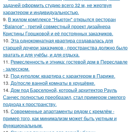
задачей оформить студию всего 32 м, не жертвуя
характером и индивидуальностью.
9.
В жилом комплексе "Ньютон" открылся ресторан
"Balance" - третий совместный проект дизайнера
Кристины Горшковой и её постоянных заказчиков.
10.
Эта однокомнатная квартира создавалась для
старшей дочери заказчиков - пространства должно было
хватать и для учёбы, и для отдыха.
11.
Ремесленность и этника: гостевой дом в Переславле
- залесском.
12.
Под куполом: квартира с характером в Париже.
13.
До/после ванной комнаты в хрущёвке.
14.
Дом под Барселоной, который архитектор Рауль
Санчес полностью преобразил, стал примером смелого
подхода к пространству.
15.
Современные апартаменты рядом с кремлём -
пример того, как минимализм может быть уютным и
функциональным.