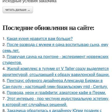
Исходные условия заказчика
читать дальше →
Последние обновления на сайте:
1.
Какая кухня нравится вам больше?
2.
После развода с мужем я одна воспитываю сына, ему
семь лет.
3.
Плавучая сауна на понтоне - эксперимент норвежских
студентов.
4.
Жилой комплекс в тулуме от V Taller сразу выделяется
архитектурой, отсылающей к образу вавилонской башни.
5.
Пентхаус обувного дизайнера Александр Бирман в
Сан-паулу - настоящий гимн бразильскому mid - Century.
6.
Провода, неон и граффити: азиатское кафе в Перми.
7.
Этот интерьер - про честную индустриальную эстетику,
в которой нет случайных решений.
8.
Заказчица обратилась к дизайнеру Юлии поздняк с