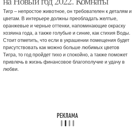
на Новый год 2022. Комнаты
Тигр – непростое животное, он требователен к деталям и
цветам. В интерьере должны преобладать желтые,
оранжевые и черные оттенки, напоминающие окраску
Руки из бумаги
Дом к новому году
хозяина года, а также голубые и синие, как стихия Воды.
Стоит отметить, что если в украшении помещения будет
присутствовать как можно больше любимых цветов
Тигра, то год пройдет тихо и спокойно, а также поможет
Украшение на новый
К новый год
привлечь в жизнь финансовое благополучие и удачу в
год
любви.
Оформление на новый
Год в сим
год
Декор к новому году
Поделки на новый год