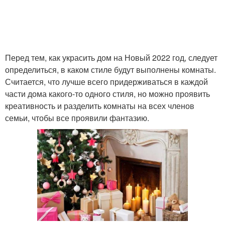
Гирлянды на новый год
Стол на новый год
Перед тем, как украсить дом на Новый 2022 год, следует
определиться, в каком стиле будут выполнены комнаты.
Считается, что лучше всего придерживаться в каждой
Новый год
Год без затрат
части дома какого-то одного стиля, но можно проявить
креативность и разделить комнаты на всех членов
семьи, чтобы все проявили фантазию.
Руки из подручных
Год без лишних затрат
средств
Руки из подручных
Комната к новому году
материалов