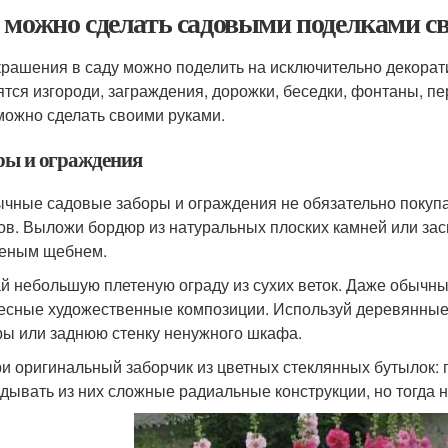
 можно сделать садовыми поделками с
крашения в саду можно поделить на исключительно декора
ятся изгороди, заграждения, дорожки, беседки, фонтаны, пе
можно сделать своими руками.
ры и ограждения
чные садовые заборы и ограждения не обязательно покупат
ов. Выложи бордюр из натуральных плоских камней или за
еным щебнем.
й небольшую плетеную ограду из сухих веток. Даже обычны
есные художественные композиции. Используй деревянные
ы или заднюю стенку ненужного шкафа.
и оригинальный заборчик из цветных стеклянных бутылок: 
дывать из них сложные радиальные конструкции, но тогда н