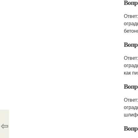
Вопро
Ответ
оград
бетон
Вопро
Ответ
оград
как п
Вопр
Ответ
оград
шлифо
⇦
Вопр