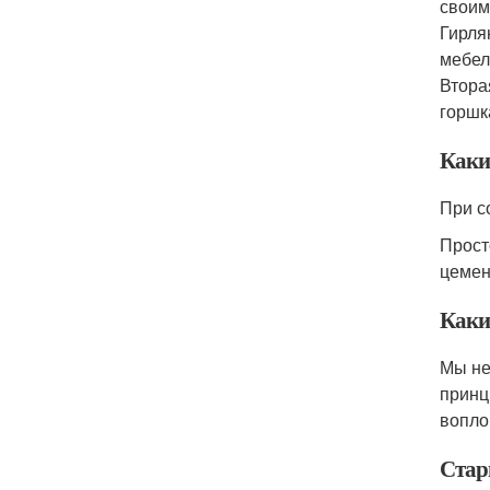
своим
Гирля
мебел
Втора
горшк
Каки
При с
Прост
цемен
Каки
Мы не
принц
вопло
Стар