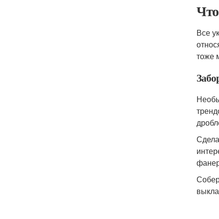
Что
Все у
относ
тоже 
Забо
Необы
тренд
дробл
Сдела
интер
фанер
Собер
выкла