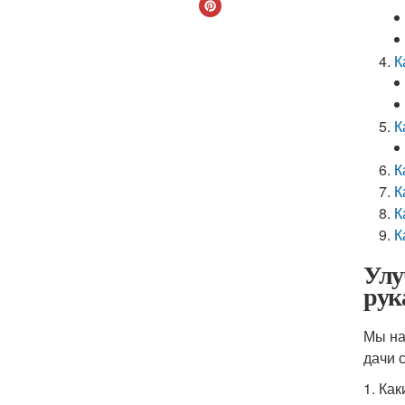
К
К
К
К
К
К
Улу
рук
Мы на
дачи 
1. Ка