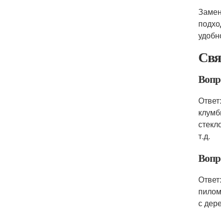
Замен
подхо
удобн
Свя
Вопр
Ответ
клумб
стекл
т.д.
Вопр
Ответ
пилом
с дер