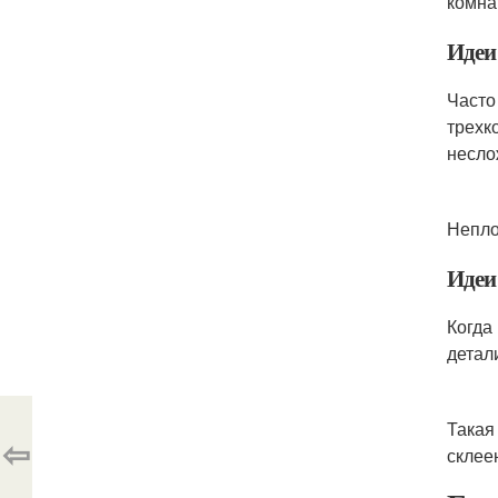
комна
Идеи
Часто
трехк
несло
Непло
Идеи
Когда
детал
Такая
⇦
склее