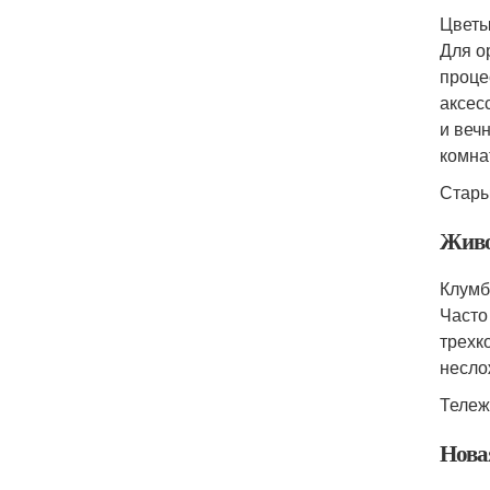
Цветы
Для о
проце
аксес
и веч
комна
Стары
Живо
Клумб
Часто
трехк
несло
Тележ
Нова