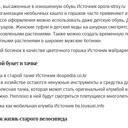
, высаженные в изношенную обувь Источник opora-stroy.ru
рганизации необычных кашпо и горшков часто применяют и
ссе оформления можно использовать даже детскую обувь. 
суаров. Женские туфли и детские кеды на шнурках смотря
нозелеными растениями. Также можно создать временную л
тными растениями в широкие мужские ботинки.
й ботинок в качестве цветочного горшка Источник wallpaper
й букет в тачке
а в старой тачке Источник doopedia.co.kr
 в хозяйстве остаются ненужные инструменты и средства д
олесная тачка, которая может стать оригинальной клумбой 
жно. Неплохо в ней будут смотреться плетущиеся многолет
ка как мобильная клумба Источник bs.loususi.info
я жизнь старого велосипеда