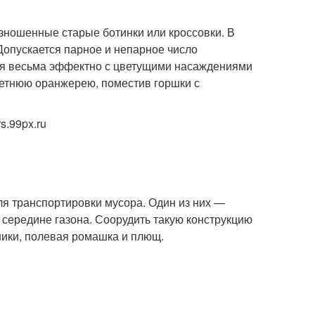
зношенные старые ботинки или кроссовки. В
Допускается парное и непарное число
тся весьма эффектно с цветущими насаждениями
етнюю оранжерею, поместив горшки с
s.99px.ru
ля транспортировки мусора. Один из них —
в середине газона. Соорудить такую конструкцию
ники, полевая ромашка и плющ.