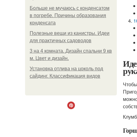
Больше не мучаюсь с конденсатом
в погребе. Причины образования
1
конденсата
Полезные вещи из канистры. Идеи
для практичных садоводов
3 на 4 комната. Дизайн спальни 9 кв
м. Цвет и дизайн.
Иде
рук
Установка отлива на цоколь под
сайдинг. Классификация видов
Чтобы
Приго
можно
собст
Клумб
Горш