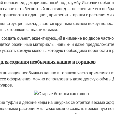
й велосипед, декорированный под клумбу Источник dekorm
 в сарае есть бесхозный велосипед — не спешите его выбр
и транспорта в один цвет, прикрепить горшки с растениями
 конструкция выкладывается крупным камнем вокруг колес
нных горшков с пластиковыми.
 создать объект, акцентирующий внимание во дворе частног
дятся различные материалы, навыки и даже предположител
 указать каждую мелочь, которую необходимо перенести в 
 для создания необычных кашпо и горшков
рганизации необычных кашпо и горшков часто применяют и
ссе оформления можно использовать даже детскую обувь. 
суаров.
ие туфли и детские кеды на шнурках смотрятся весьма эф
зелеными растениями. Также можно создать временную ле