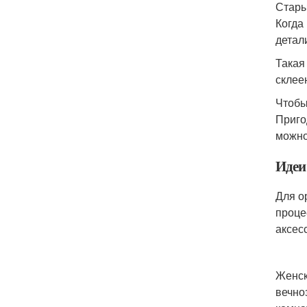
Стары
Когда
детал
Такая
склее
Чтобы
Приго
можно
Идеи
Для о
проце
аксес
Женск
вечно