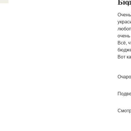
Бюд
Очень
украс
любоп
очень
Всё, 
бюдже
Вот к
Очаро
Подве
Смотр