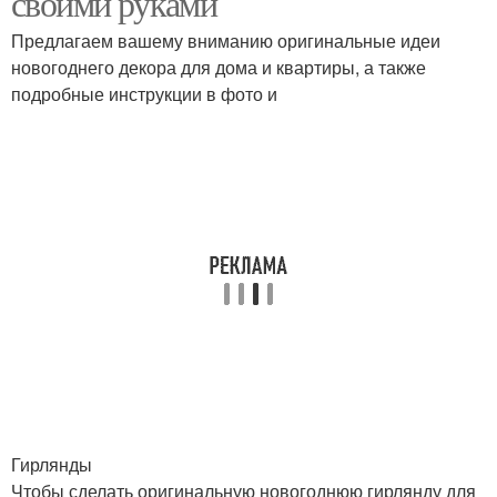
своими руками
Предлагаем вашему вниманию оригинальные идеи
новогоднего декора для дома и квартиры, а также
подробные инструкции в фото и
Поделки на новый год
Ёлки на новый год
Руки на новый год
Год без елки
Украшение на новый
Год в рисунках
год
Гирлянды на новый год
Дом к новому году
Гирлянды
Чтобы сделать оригинальную новогоднюю гирлянду для