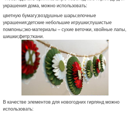
украшения дома, можно использовать:
цветную бумагу;воздушные шары;елочные
Комната на новый год
Год без затрат
украшения;детские небольшие игрушки;пушистые
помпоны;эко-материалы – сухие веточки, хвойные лапы,
шишки;фетр;ткани.
Двери в необычные
Год без лишних затрат
цвета
В качестве элементов для новогодних гирлянд можно
использовать: