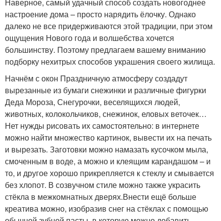
Наверное, самый удачный способ создать новогоднее
настроение дома – просто нарядить ёлочку. Однако
далеко не все придерживаются этой традиции, при этом
ощущения Нового года и волшебства хочется
большинству. Поэтому предлагаем вашему вниманию
подборку нехитрых способов украшения своего жилища.
Начнём с окон Праздничную атмосферу создадут
вырезанные из бумаги снежинки и различные фигурки
Деда Мороза, Снегурочки, веселящихся людей,
животных, колокольчиков, снежинок, еловых веточек…
Нет нужды рисовать их самостоятельно: в интернете
можно найти множество картинок, вывести их на печать
и вырезать. Заготовки можно намазать кусочком мыла,
смоченным в воде, а можно и клеящим карандашом – и
то, и другое хорошо прикрепляется к стеклу и смывается
без хлопот. В созвучном стиле можно также украсить
стёкла в межкомнатных дверях.Внести ещё больше
креатива можно, изобразив снег на стёклах с помощью
обычной зубной пасты, в которую можно добавить