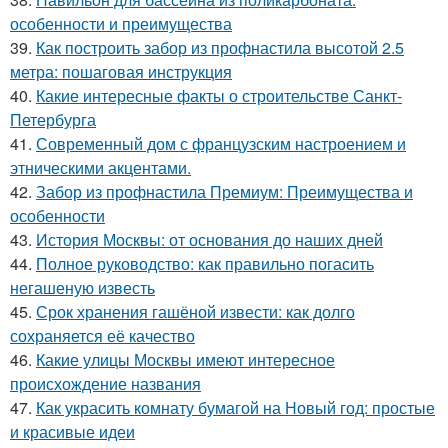
особенности и преимущества
39.
Как построить забор из профнастила высотой 2.5
метра: пошаговая инструкция
40.
Какие интересные факты о строительстве Санкт-
Петербурга
41.
Современный дом с французским настроением и
этническими акцентами.
42.
Забор из профнастила Премиум: Преимущества и
особенности
43.
История Москвы: от основания до наших дней
44.
Полное руководство: как правильно погасить
негашеную известь
45.
Срок хранения гашёной извести: как долго
сохраняется её качество
46.
Какие улицы Москвы имеют интересное
происхождение названия
47.
Как украсить комнату бумагой на Новый год: простые
и красивые идеи