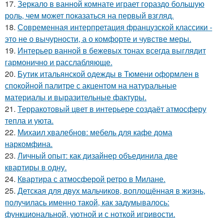
17.
Зеркало в ванной комнате играет гораздо большую
роль, чем может показаться на первый взгляд.
18.
Современная интерпретация французской классики -
это не о вычурности, а о комфорте и чувстве меры.
19.
Интерьер ванной в бежевых тонах всегда выглядит
гармонично и расслабляюще.
20.
Бутик итальянской одежды в Тюмени оформлен в
спокойной палитре с акцентом на натуральные
материалы и выразительные фактуры.
21.
Терракотовый цвет в интерьере создаёт атмосферу
тепла и уюта.
22.
Михаил хвалебнов: мебель для кафе дома
наркомфина.
23.
Личный опыт: как дизайнер объединила две
квартиры в одну.
24.
Квартира с атмосферой ретро в Милане.
25.
Детская для двух мальчиков, воплощённая в жизнь,
получилась именно такой, как задумывалось:
функциональной, уютной и с ноткой игривости.