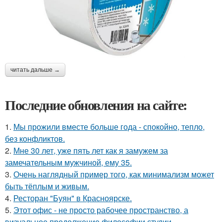
читать дальше →
Последние обновления на сайте:
1.
Мы прожили вместе больше года - спокойно, тепло,
без конфликтов.
2.
Мне 30 лет, уже пять лет как я замужем за
замечательным мужчиной, ему 35.
3.
Очень наглядный пример того, как минимализм может
быть тёплым и живым.
4.
Ресторан "Буян" в Красноярске.
5.
Этот офис - не просто рабочее пространство, а
визуальное продолжение философии студии.