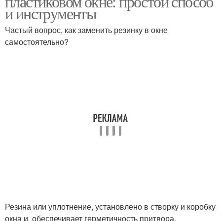
пластиковом окне: простой способ
уплотнителей
и инструменты
Частый вопрос, как заменить резинку в окне
Уплотнитель на
самостоятельно?
Уплотнитель на окно
пластиковое окно
Уплотнитель без
Уплотнители на
повреждения
пластиковых окнах
Уплотнитель из
Каучуковый
модифицированной
уплотнитель
пластмассы
Силиконовый
Уплотнитель для
Резина или уплотнение, установлено в створку и коробку
уплотнитель
деревянных окон
окна и обеспечивает герметичность притвора.