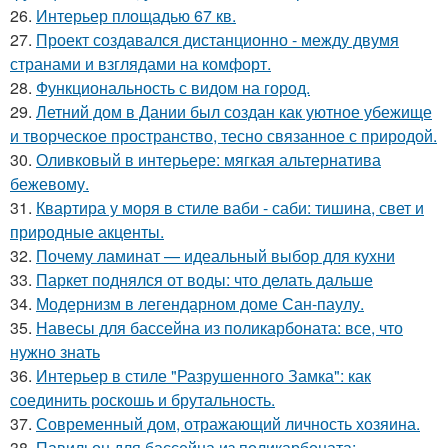
26.
Интерьер площадью 67 кв.
27.
Проект создавался дистанционно - между двумя
странами и взглядами на комфорт.
28.
Функциональность с видом на город.
29.
Летний дом в Дании был создан как уютное убежище
и творческое пространство, тесно связанное с природой.
30.
Оливковый в интерьере: мягкая альтернатива
бежевому.
31.
Квартира у моря в стиле ваби - саби: тишина, свет и
природные акценты.
32.
Почему ламинат — идеальный выбор для кухни
33.
Паркет поднялся от воды: что делать дальше
34.
Модернизм в легендарном доме Сан-паулу.
35.
Навесы для бассейна из поликарбоната: все, что
нужно знать
36.
Интерьер в стиле "Разрушенного Замка": как
соединить роскошь и брутальность.
37.
Современный дом, отражающий личность хозяина.
38.
Павильон для бассейна из поликарбоната: