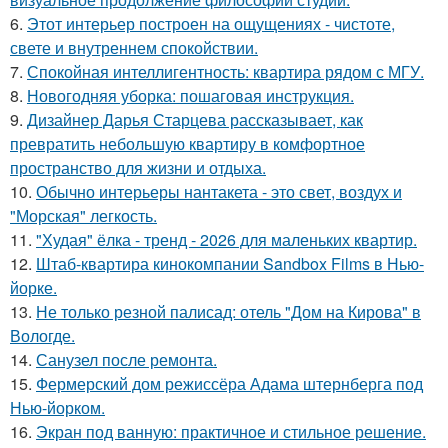
6.
Этот интерьер построен на ощущениях - чистоте,
свете и внутреннем спокойствии.
7.
Спокойная интеллигентность: квартира рядом с МГУ.
8.
Новогодняя уборка: пошаговая инструкция.
9.
Дизайнер Дарья Старцева рассказывает, как
превратить небольшую квартиру в комфортное
пространство для жизни и отдыха.
10.
Обычно интерьеры нантакета - это свет, воздух и
"Морская" легкость.
11.
"Худая" ёлка - тренд - 2026 для маленьких квартир.
12.
Штаб-квартира кинокомпании Sandbox Films в Нью-
йорке.
13.
Не только резной палисад: отель "Дом на Кирова" в
Вологде.
14.
Санузел после ремонта.
15.
Фермерский дом режиссёра Адама штернберга под
Нью-йорком.
16.
Экран под ванную: практичное и стильное решение.