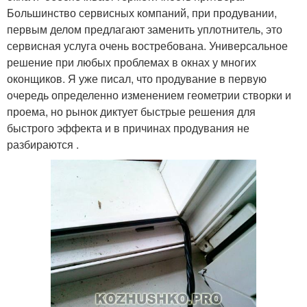
Большинство сервисных компаний, при продувании,
первым делом предлагают заменить уплотнитель, это
Уплотнители для
сервисная услуга очень востребована. Универсальное
Уплотнитель на окна
пластиковых окон
решение при любых проблемах в окнах у многих
оконщиков. Я уже писал, что продувание в первую
очередь определенно изменением геометрии створки и
проема, но рынок диктует быстрые решения для
Поролоновые
быстрого эффекта и в причинах продувания не
уплотнители
разбираются .