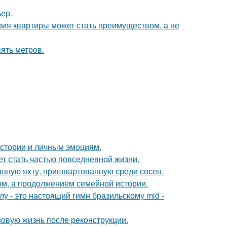
ер.
рия квартиры может стать преимуществом, а не
ять метров.
истории и личным эмоциям.
жет стать частью повседневной жизни.
ошную яхту, пришвартованную среди сосен.
ом, а продолжением семейной истории.
у - это настоящий гимн бразильскому mid -
новую жизнь после реконструкции.