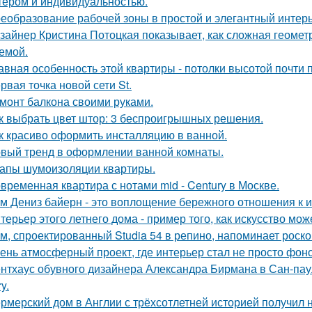
тером и индивидуальностью.
еобразование рабочей зоны в простой и элегантный интерь
зайнер Кристина Потоцкая показывает, как сложная геомет
емой.
авная особенность этой квартиры - потолки высотой почти п
рвая точка новой сети St.
монт балкона своими руками.
к выбрать цвет штор: 3 беспроигрышных решения.
к красиво оформить инсталляцию в ванной.
вый тренд в оформлении ванной комнаты.
апы шумоизоляции квартиры.
временная квартира с нотами mid - Century в Москве.
м Дениз байерн - это воплощение бережного отношения к 
терьер этого летнего дома - пример того, как искусство мо
м, спроектированный Studia 54 в репино, напоминает роск
ень атмосферный проект, где интерьер стал не просто фон
нтхаус обувного дизайнера Александра Бирмана в Сан-паул
y.
рмерский дом в Англии с трёхсотлетней историей получил 