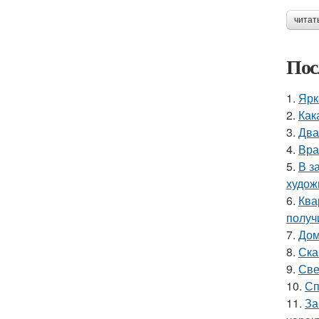
читат
Пос
1.
Ярк
2.
Как
3.
Два
4.
Вра
5.
В з
худож
6.
Ква
получ
7.
Дом
8.
Ска
9.
Све
10.
Сп
11.
За