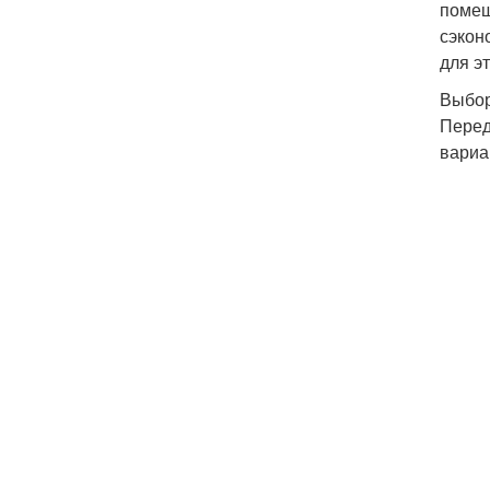
помещ
сэкон
для э
Выбор
Перед
вариа