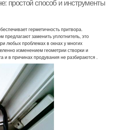
не: простой способ и инструменты
пластмассы
обеспечивает герметичность притвора.
м предлагают заменить уплотнитель, это
ри любых проблемах в окнах у многих
деленно изменением геометрии створки и
а и в причинах продувания не разбираются .