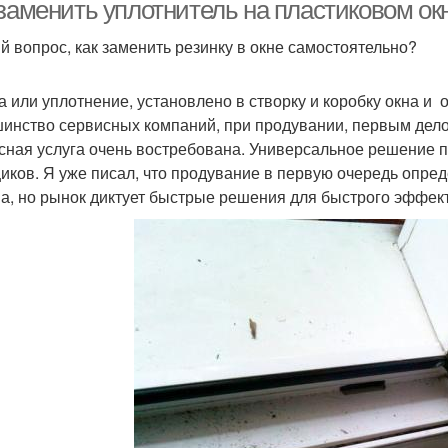
повреждения
пластиковых окнах
 заменить уплотнитель на пластиковом ок
й вопрос, как заменить резинку в окне самостоятельно?
Силиконовый
а или уплотнение, установлено в створку и коробку окна и 
уплотнитель
инство сервисных компаний, при продувании, первым дело
сная услуга очень востребована. Универсальное решение п
иков. Я уже писал, что продувание в первую очередь опре
а, но рынок диктует быстрые решения для быстрого эффект