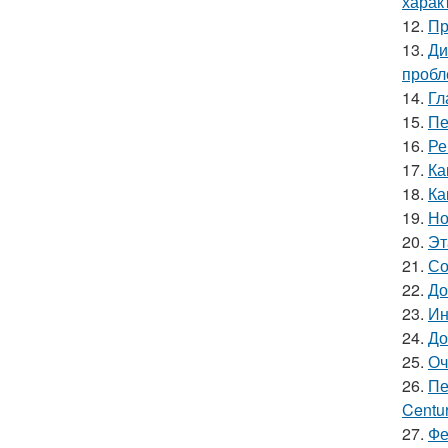
харак
12.
Пр
13.
Ди
пробл
14.
Гл
15.
Пе
16.
Ре
17.
Ка
18.
Ка
19.
Но
20.
Эт
21.
Со
22.
До
23.
Ин
24.
До
25.
Оч
26.
Пе
Centur
27.
Фе