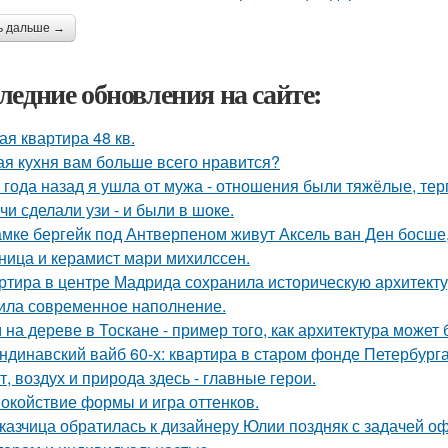
ь дальше →
ледние обновления на сайте:
ая квартира 48 кв.
ая кухня вам больше всего нравится?
 года назад я ушла от мужа - отношения были тяжёлые, тер
чи сделали узи - и были в шоке.
амке бергейк под Антверпеном живут Аксель ван Ден босше,
ница и керамист мари михилссен.
ртира в центре Мадрида сохранила историческую архитектур
ила современное наполнение.
 на дереве в Тоскане - пример того, как архитектура може
ндинавский вайб 60-х: квартира в старом фонде Петербурга
т, воздух и природа здесь - главные герои.
окойствие формы и игра оттенков.
казчица обратилась к дизайнеру Юлии поздняк с задачей оф