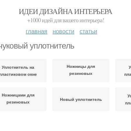
ИДЕИ ДИЗАЙНА ИНТЕРЬЕРА
+1000 идей для вашего интерьера!
главная
новости
статьи
чуковый уплотнитель
Ножницы для
Уплотнитель на
У
резиновых
пластиковом окне
пл
уплотнителей
Ножницами для
У
Новый уплотнитель
резиновых
пл
уплотнителей
Уплотнитель без
Уплотнители на
Резин