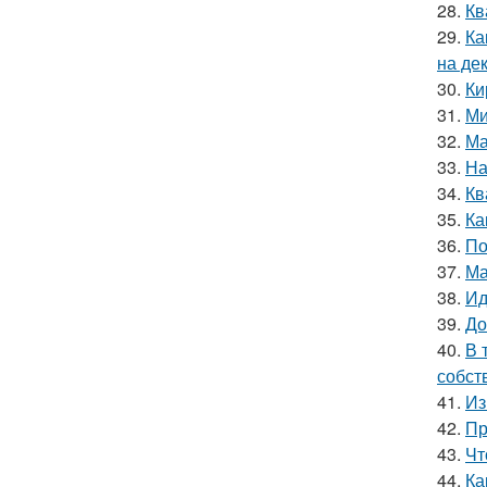
28.
Кв
29.
Ка
на де
30.
Ки
31.
Ми
32.
Ма
33.
На
34.
Кв
35.
Ка
36.
По
37.
Ма
38.
Ид
39.
До
40.
В 
собст
41.
Из
42.
Пр
43.
Чт
44.
Ка