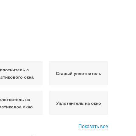
плотнитель с
Старый уплотнитель
астикового окна
плотнитель на
Уплотнитель на окно
астиковое окно
Показать все
Уплотнитель из
овый уплотнитель
модифицированной