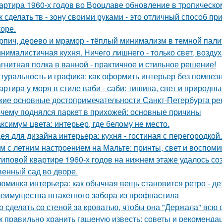
артира 1960-х годов во Вроцлаве обновление в тропическо
к сделать тв - зону своими руками - это отличный способ п
коре.
рпич, дерево и мрамор - тёплый минимализм в темной пали
нималистичная кухня. Ничего лишнего - только свет, воздух
гнитная полка в ванной - практичное и стильное решение!
туральность и графика: как оформить интерьер без помпезн
артира у моря в стиле ваби - саби: тишина, свет и природны
кие основные достопримечательности Санкт-Петербурга ре
чему поднялся паркет в прихожей: основные причины
ксимум цвета: интерьер, где белому не место.
ея для дизайна интерьера: кухня - гостиная с перегородкой.
м с летним настроением на Мальте: принты, свет и воспоми
типовой квартире 1960-х годов на нижнем этаже удалось со
венный сад во дворе.
юминка интерьера: как обычная вещь становится ретро - де
еимущества штакетного забора из профнастила
о сделать со стеной за кроватью, чтобы она "Держала" всю 
к правильно хранить гашеную известь: советы и рекоменда