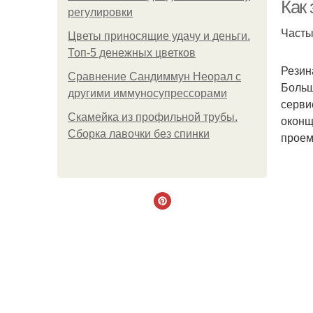
Как
регулировки
Часты
Цветы приносящие удачу и деньги.
Топ-5 денежных цветков
Резин
Сравнение Сандиммун Неорал с
Больш
другими иммуносупрессорами
серви
Скамейка из профильной трубы.
оконщ
Сборка лавочки без спинки
проем