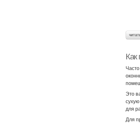
читат
Как 
Часто
оконн
помещ
Это в
сухую
для р
Для п