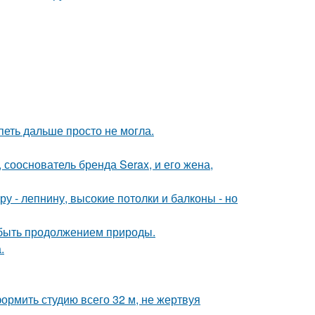
петь дальше просто не могла.
 сооснователь бренда Serax, и его жена,
у - лепнину, высокие потолки и балконы - но
т быть продолжением природы.
.
ормить студию всего 32 м, не жертвуя