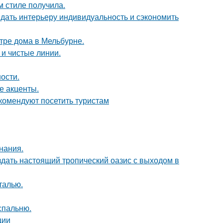
м стиле получила.
ридать интерьеру индивидуальность и сэкономить
тре дома в Мельбурне.
 и чистые линии.
ости.
е акценты.
комендуют посетить туристам
нания.
здать настоящий тропический оазис с выходом в
талью.
спальню.
ции