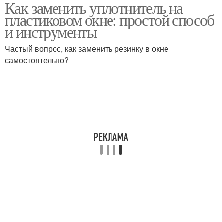
Как заменить уплотнитель на
Новый уплотнитель
Окно от остатков
пластиковом окне: простой способ
и инструменты
Частый вопрос, как заменить резинку в окне
Уплотнитель на
самостоятельно?
Уплотнитель на окно
пластиковое окно
Уплотнитель без
Уплотнители на
повреждения
пластиковых окнах
Резиновый
Каучуковый
уплотнитель
уплотнитель
Уплотнитель из
Силиконовый