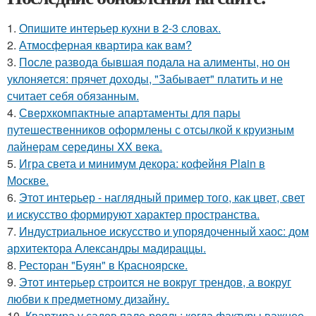
1.
Опишите интерьер кухни в 2-3 словах.
2.
Атмосферная квартира как вам?
3.
После развода бывшая подала на алименты, но он
уклоняется: прячет доходы, "Забывает" платить и не
считает себя обязанным.
4.
Сверхкомпактные апартаменты для пары
путешественников оформлены с отсылкой к круизным
лайнерам середины XX века.
5.
Игра света и минимум декора: кофейня Plain в
Москве.
6.
Этот интерьер - наглядный пример того, как цвет, свет
и искусство формируют характер пространства.
7.
Индустриальное искусство и упорядоченный хаос: дом
архитектора Александры мадираццы.
8.
Ресторан "Буян" в Красноярске.
9.
Этот интерьер строится не вокруг трендов, а вокруг
любви к предметному дизайну.
10.
Квартира у садов пале-рояль: когда фактуры важнее