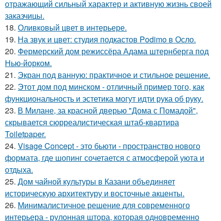
отражающий сильный характер и активную жизнь своей
заказчицы.
18.
Оливковый цвет в интерьере.
19.
На звук и цвет: студия подкастов Podimo в Осло.
20.
Фермерский дом режиссёра Адама штернберга под
Нью-йорком.
21.
Экран под ванную: практичное и стильное решение.
22.
Этот дом под минском - отличный пример того, как
функциональность и эстетика могут идти рука об руку.
23.
В Милане, за красной дверью "Дома с Помадой",
скрывается сюрреалистическая штаб-квартира
Toiletpaper.
24.
Visage Concept - это бьюти - пространство нового
формата, где шопинг сочетается с атмосферой уюта и
отдыха.
25.
Дом чайной культуры в Казани объединяет
историческую архитектуру и восточные акценты.
26.
Минималистичное решение для современного
интерьера - рулонная штора, которая одновременно