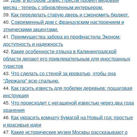
месяц - теперь с обновлённым интерьером.
39.
Как переделать старую дверь и сэкономить бюджет.
40.
Современный дом с французским настроением и
этническими акцентами.
41.
Преимущества забора из профнастила Эконом:
доступность и надежность
42.
Какие особенности отдыха в Калининградской
области делают его привлекательным для иностранных
туристов
43.
Что сделать со стеной за кроватью, чтобы она
"Держала" всю спальню.
44.
Как гасить известь для побелки деревьев: пошаговая
инструкция
45.
Что происходит с негашеной известью через два года
хранения
46.
Как украсить комнату бумагой на Новый год: простые
и красивые идеи
47.
Какие исторические музеи Москвы рассказывают о