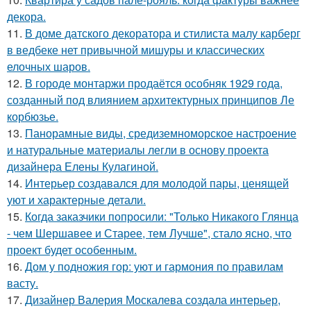
декора.
11.
В доме датского декоратора и стилиста малу карберг
в ведбеке нет привычной мишуры и классических
елочных шаров.
12.
В городе монтаржи продаётся особняк 1929 года,
созданный под влиянием архитектурных принципов Ле
корбюзье.
13.
Панорамные виды, средиземноморское настроение
и натуральные материалы легли в основу проекта
дизайнера Елены Кулагиной.
14.
Интерьер создавался для молодой пары, ценящей
уют и характерные детали.
15.
Когда заказчики попросили: "Только Никакого Глянца
- чем Шершавее и Старее, тем Лучше", стало ясно, что
проект будет особенным.
16.
Дом у подножия гор: уют и гармония по правилам
васту.
17.
Дизайнер Валерия Москалева создала интерьер,