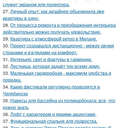
служит экраном для проектора.
27.
Личный опыт: как дизайнер объединила две
квартиры в одну.
28.
От процесса ремонта и преображения интерьера
действительно можно получать удовольствие.
29.
Квартира с атмосферой ретро в Милане.
30.
Проект создавался дистанционно - между двумя
странами и взглядами на комфорт.
31.
Интерьер: свет и фактуры в гармонии.
32.
Лестница, которая задаёт тон всему дому.
33.
Маленькая гардеробная - максимум удобства и
порядка.
34.
Какие фестивали регулярно проводятся в
Челябинске
35.
Навесы для бассейна из поликарбоната: все, что
нужно знать
36.
Лофт с характером и яркими акцентами.
37.
Функциональная спальня для подростка.
38.
Дом, в котором Элвис Пресли провёл медовый