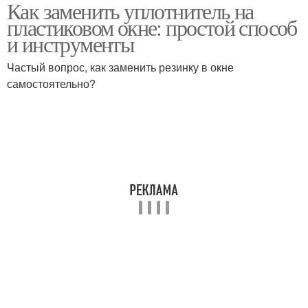
Как заменить уплотнитель на
резиновых
Новый уплотнитель
пластиковом окне: простой способ
уплотнителей
и инструменты
Частый вопрос, как заменить резинку в окне
самостоятельно?
Окно от остатков
Уплотнитель на окно
Уплотнитель без
Уплотнители на
повреждения
пластиковых окнах
Резиновый
Каучуковый
уплотнитель
уплотнитель
Уплотнитель из
Силиконовый