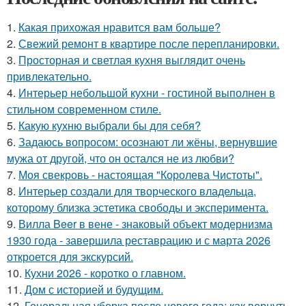
1.
Какая прихожая нравится вам больше?
2.
Свежий ремонт в квартире после перепланировки.
3.
Просторная и светлая кухня выглядит очень
привлекательно.
4.
Интерьер небольшой кухни - гостиной выполнен в
стильном современном стиле.
5.
Какую кухню выбрали бы для себя?
6.
Задаюсь вопросом: осознают ли жёны, вернувшие
мужа от другой, что он остался не из любви?
7.
Моя свекровь - настоящая "Королева Чистоты".
8.
Интерьер создали для творческого владельца,
которому близка эстетика свободы и эксперимента.
9.
Вилла Beer в вене - знаковый объект модернизма
1930 года - завершила реставрацию и с марта 2026
откроется для экскурсий.
10.
Кухни 2026 - коротко о главном.
11.
Дом с историей и будущим.
12.
Генеральная уборка после нового года: как вернуть