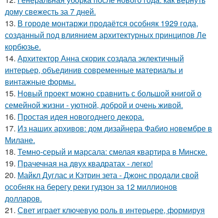
дому свежесть за 7 дней.
13.
В городе монтаржи продаётся особняк 1929 года,
созданный под влиянием архитектурных принципов Ле
корбюзье.
14.
Архитектор Анна скорик создала эклектичный
интерьер, объединив современные материалы и
винтажные формы.
15.
Новый проект можно сравнить с большой книгой о
семейной жизни - уютной, доброй и очень живой.
16.
Простая идея новогоднего декора.
17.
Из наших архивов: дом дизайнера Фабио новембре в
Милане.
18.
Темно-серый и марсала: смелая квартира в Минске.
19.
Прачечная на двух квадратах - легко!
20.
Майкл Дуглас и Кэтрин зета - Джонс продали свой
особняк на берегу реки гудзон за 12 миллионов
долларов.
21.
Свет играет ключевую роль в интерьере, формируя