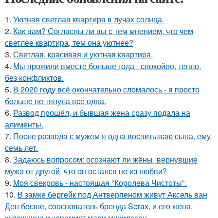
1.
Уютная светлая квартира в лучах солнца.
2.
Как вам? Согласны ли вы с тем мнением, что чем
светлее квартира, тем она уютнее?
3.
Светлая, красивая и уютная квартира.
4.
Мы прожили вместе больше года - спокойно, тепло,
без конфликтов.
5.
В 2020 году всё окончательно сломалось - я просто
больше не тянула всё одна.
6.
Развод прошёл, и бывшая жена сразу подала на
алименты.
7.
После развода с мужем я одна воспитываю сына, ему
семь лет.
8.
Задаюсь вопросом: осознают ли жёны, вернувшие
мужа от другой, что он остался не из любви?
9.
Моя свекровь - настоящая "Королева Чистоты".
10.
В замке бергейк под Антверпеном живут Аксель ван
Ден босше, сооснователь бренда Serax, и его жена,
художница и керамист мари михилссен.