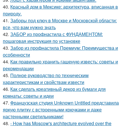
40.
Красный дом в Мексике: архитектура, вписанная в
природу.
41.
Заборы под ключ в Москве и Московской области:
все, что вам нужно знать
42.
ЗАБОР из профнастила с ФУНДАМЕНТОМ:
пошаговая инструкция по установке
43.
Забор из профнастила Премиум: Преимущества и
особенности
44.
Как правильно хранить гашеную известь: советы и
рекомендации
45.
Полное руководство по техническим
характеристикам и свойствам извести
46.
Как сделать креативный декор из бумаги для
комнаты: советы и идеи
47.
Французская студия Unknown Untitled представила
яркую плитку с встроенными крючками и даже
настенными светильниками!
48.
- How has Moscow's architecture evolved over the