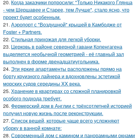
20.
Когда заказчики попросили: "Только Никакого Глянца
- чем Шершавее и Старее, тем Лучше", стало ясно, что
проект будет особенным.
21.
Аэропорт с "Воздушной" крышей в Камбодже от
Foster + Partners.
22.
Стильная прихожая для легкой уборки.
23.
Церковь в районе северной гавани Копенгагена
выделяется необычной геометрией - её главный зал
выполнен в форме двенадцатиугольника.
24.
Эти яркие апартаменты расположены прямо на
борту круизного лайнера и вдохновлены эстетикой
морских судов середины XX века.
25.
Хранение в квартирах со сложной планировкой
особого подхода требует.
26.
Фермерский дом в Англии с трёхсотлетней историей
получил новую жизнь после реконструкции.
27.
Список вещей, которые чаще всего усложняют
уборку в ванной комнате:
28.
Современный дом с камином и панорамными окнами