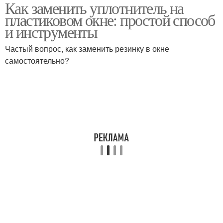
Как заменить уплотнитель на
Уплотнитель на
Новый уплотнитель
пластиковом окне: простой способ
пластиковое окно
и инструменты
Частый вопрос, как заменить резинку в окне
Уплотнитель без
самостоятельно?
Уплотнитель на окно
повреждения
Уплотнители на
Резиновый
пластиковых окнах
уплотнитель
Уплотнитель из
Каучуковый
модифицированной
уплотнитель
пластмассы
Силиконовый