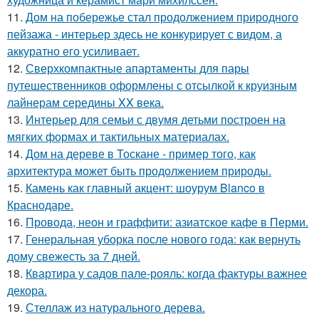
11.
Дом на побережье стал продолжением природного
пейзажа - интерьер здесь не конкурирует с видом, а
аккуратно его усиливает.
12.
Сверхкомпактные апартаменты для пары
путешественников оформлены с отсылкой к круизным
лайнерам середины XX века.
13.
Интерьер для семьи с двумя детьми построен на
мягких формах и тактильных материалах.
14.
Дом на дереве в Тоскане - пример того, как
архитектура может быть продолжением природы.
15.
Камень как главный акцент: шоурум Blanco в
Краснодаре.
16.
Провода, неон и граффити: азиатское кафе в Перми.
17.
Генеральная уборка после нового года: как вернуть
дому свежесть за 7 дней.
18.
Квартира у садов пале-рояль: когда фактуры важнее
декора.
19.
Стеллаж из натурального дерева.