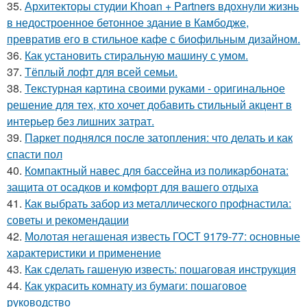
35.
Архитекторы студии Khoan + Partners вдохнули жизнь
в недостроенное бетонное здание в Камбодже,
превратив его в стильное кафе с биофильным дизайном.
36.
Как установить стиральную машину с умом.
37.
Тёплый лофт для всей семьи.
38.
Текстурная картина своими руками - оригинальное
решение для тех, кто хочет добавить стильный акцент в
интерьер без лишних затрат.
39.
Паркет поднялся после затопления: что делать и как
спасти пол
40.
Компактный навес для бассейна из поликарбоната:
защита от осадков и комфорт для вашего отдыха
41.
Как выбрать забор из металлического профнастила:
советы и рекомендации
42.
Молотая негашеная известь ГОСТ 9179-77: основные
характеристики и применение
43.
Как сделать гашеную известь: пошаговая инструкция
44.
Как украсить комнату из бумаги: пошаговое
руководство