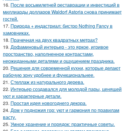
16.
После восьмилетней реставрации и инвестиций в
миллиарды долларов Waldorf Astoria снова принимает
гостей.
17.
Природа + индастриал: бистро Nothing Fancy в
хамовниках.
18.
Прачечная на двух квадратных метрах?
19.
Дофаминовый интерьер - это яркое, игривое
пространство, наполненное контрастами,
неожиданными деталями и ощущением праздника.
20.
Решения для современной кухни, которые делают
рабочую зону удобнее и функциональнее.
21.
Стеллаж из натурального дерева.
22.
Интерьер создавался для молодой пары, ценящей
уют и характерные детали.
23.
Простая идея новогоднего декора.
24.
Дом у подножия гор: уют и гармония по правилам
васту.
25.
Умное хранение и порядок: практичные советы.