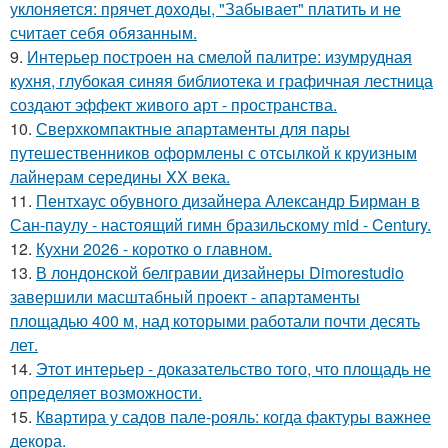
уклоняется: прячет доходы, "Забывает" платить и не
считает себя обязанным.
9.
Интерьер построен на смелой палитре: изумрудная
кухня, глубокая синяя библиотека и графичная лестница
создают эффект живого арт - пространства.
10.
Сверхкомпактные апартаменты для пары
путешественников оформлены с отсылкой к круизным
лайнерам середины XX века.
11.
Пентхаус обувного дизайнера Александр Бирман в
Сан-паулу - настоящий гимн бразильскому mid - Century.
12.
Кухни 2026 - коротко о главном.
13.
В лондонской белгравии дизайнеры Dimorestudio
завершили масштабный проект - апартаменты
площадью 400 м, над которыми работали почти десять
лет.
14.
Этот интерьер - доказательство того, что площадь не
определяет возможности.
15.
Квартира у садов пале-рояль: когда фактуры важнее
декора.