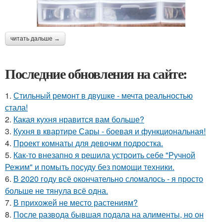
читать дальше →
Последние обновления на сайте:
1.
Стильный ремонт в двушке - мечта реальностью
стала!
2.
Какая кухня нравится вам больше?
3.
Кухня в квартире Сары - боевая и функциональная!
4.
Проект комнаты для девочкм подростка.
5.
Как-то внезапно я решила устроить себе "Ручной
Режим" и помыть посуду без помощи техники.
6.
В 2020 году всё окончательно сломалось - я просто
больше не тянула всё одна.
7.
В прихожей не место растениям?
8.
После развода бывшая подала на алименты, но он