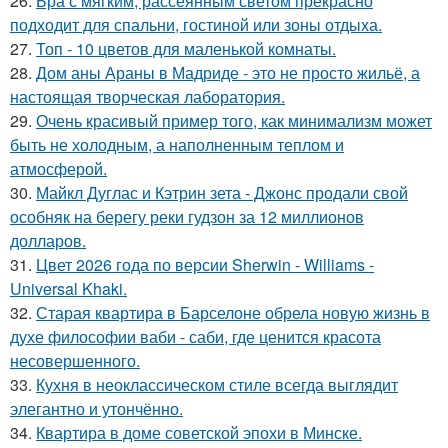
26.
Бра с мягким, рассеянным светом прекрасно
подходит для спальни, гостиной или зоны отдыха.
27.
Топ - 10 цветов для маленькой комнаты.
28.
Дом аны Араны в Мадриде - это не просто жильё, а
настоящая творческая лаборатория.
29.
Очень красивый пример того, как минимализм может
быть не холодным, а наполненным теплом и
атмосферой.
30.
Майкл Дуглас и Кэтрин зета - Джонс продали свой
особняк на берегу реки гудзон за 12 миллионов
долларов.
31.
Цвет 2026 года по версии Sherwin - Williams -
Universal Khaki.
32.
Старая квартира в Барселоне обрела новую жизнь в
духе философии ваби - саби, где ценится красота
несовершенного.
33.
Кухня в неоклассическом стиле всегда выглядит
элегантно и утончённо.
34.
Квартира в доме советской эпохи в Минске.