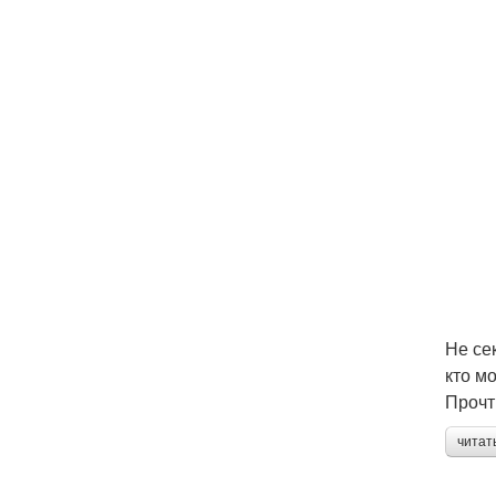
Не се
кто м
Прочт
читат