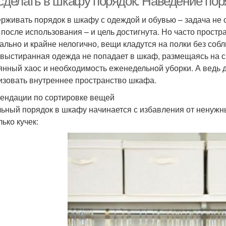
 сделать в шкафу порядок. Наведение пор
рживать порядок в шкафу с одеждой и обувью – задача не 
 после использования – и цель достигнута. Но часто прост
ально и крайне нелогично, вещи кладутся на полки без собл
выстиранная одежда не попадает в шкаф, размещаясь на сп
янный хаос и необходимость еженедельной уборки. А ведь 
изовать внутреннее пространство шкафа.
ендации по сортировке вещей
ьный порядок в шкафу начинается с избавления от ненуж
ько кучек: