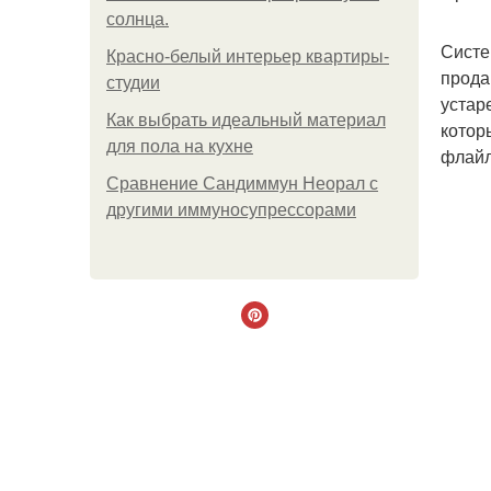
солнца.
Систе
Красно-белый интерьер квартиры-
прода
студии
устар
Как выбрать идеальный материал
котор
для пола на кухне
флайл
Сравнение Сандиммун Неорал с
другими иммуносупрессорами