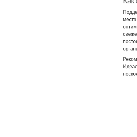
Как
Подде
места
оптим
свеже
посто
орган
Реком
Идеал
нескол