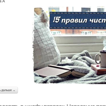
а А
ь дальше →