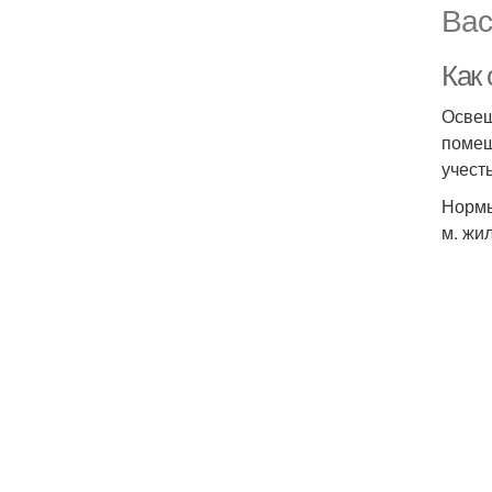
Вас
Как
Освещ
помещ
учест
Нормы
м. жи