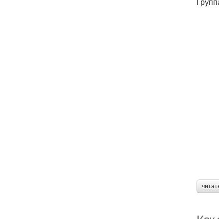
Групп
читат