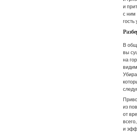
и при
с ним
гость 
Разбе
В общ
вы су
на го
видим
Убира
котор
следу
Приво
из по
от вр
всего
и эфф