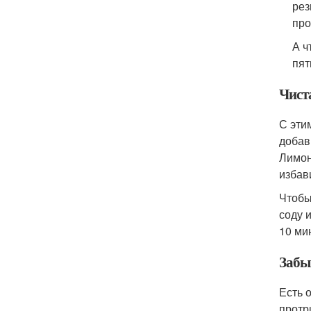
рез
про
А ч
пят
Чист
С эти
добав
Лимон
избав
Чтобы
соду 
10 ми
Забы
Есть 
протр