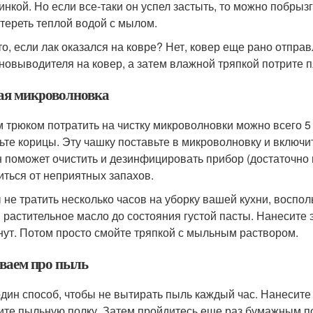
инкой. Но если все-таки он успел застыть, то можно побрыз
тереть теплой водой с мылом.
то, если лак оказался на ковре? Нет, ковер еще рано отпра
новыводителя на ковер, а затем влажной тряпкой потрите п
ая микроволновка
м трюком потратить на чистку микроволновки можно всего 5
ьте корицы. Эту чашку поставьте в микроволновку и включ
 поможет очистить и дезинфицировать прибор (достаточно п
иться от неприятных запахов.
 не тратить несколько часов на уборку вашей кухни, восп
и растительное масло до состояния густой пасты. Нанесите 
нут. Потом просто смойте тряпкой с мыльным раствором.
ваем про пыль
один способ, чтобы не вытирать пыль каждый час. Нанесите
ите пыльную полку. Затем пройдитесь еще раз бумажным по