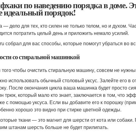
фхаки по наведению порядка в доме. Э
е идеальный порядок!
а — дело для тех, кто силен не только телом, но и духом. Ча
дится потратить целый день и приложить немало усилий.
ru собрал для вас способы, которые помогут убраться во в
ости со стиральной машинкой
 того чтобы очистить стиральную машину, совсем не нужны
но использовать обычный столовый уксус. Залейте его в о
рку. После окончания цикла ваша машинка будет просто сия
н трюк, который мало кто знает, заключается в том, что э
же с помощью уксуса. Если вы добавите его к порошку (прим
бенно хорошо это видно при стирке цветной одежды.
оторые ткани — это магнит для шерсти от кота или собаки. 
им штанам шерсть больше не будет прилипать.