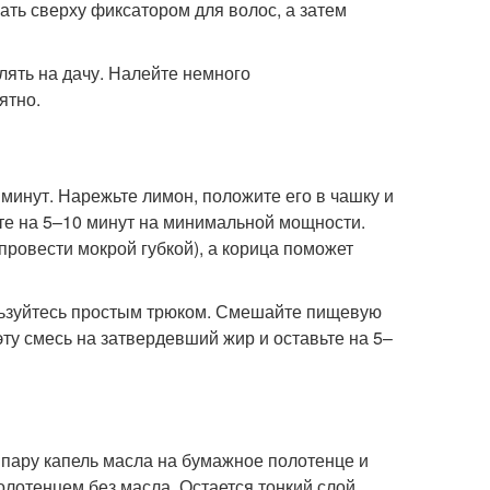
гать сверху фиксатором для волос, а затем
влять на дачу. Налейте немного
ятно.
 минут. Нарежьте лимон, положите его в чашку и
ите на 5–10 минут на минимальной мощности.
ровести мокрой губкой), а корица поможет
ользуйтесь простым трюком. Смешайте пищевую
эту смесь на затвердевший жир и оставьте на 5–
 пару капель масла на бумажное полотенце и
лотенцем без масла. Остается тонкий слой,