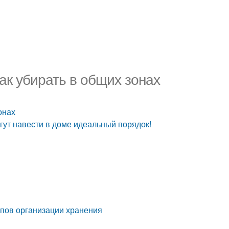
ак убирать в общих зонах
онах
гут навести в доме идеальный порядок!
ипов организации хранения