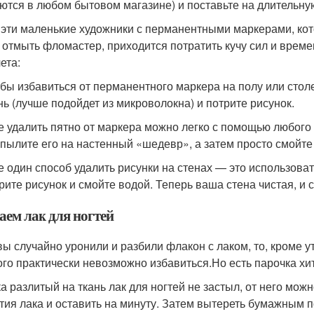
ются в любом бытовом магазине) и поставьте на длительную
 эти маленькие художники с перманентными маркерами, кото
 отмыть фломастер, приходится потратить кучу сил и времен
ета:
бы избавиться от перманентного маркера на полу или столе
нь (лучше подойдет из микроволокна) и потрите рисунок.
 удалить пятно от маркера можно легко с помощью любого а
пылите его на настенный «шедевр», а затем просто смойте
 один способ удалить рисунки на стенах — это использовать
рите рисунок и смойте водой. Теперь ваша стена чистая, и
аем лак для ногтей
вы случайно уронили и разбили флакон с лаком, то, кроме у
ого практически невозможно избавиться.Но есть парочка хи
а разлитый на ткань лак для ногтей не застыл, от него мож
тия лака и оставить на минуту. Затем вытереть бумажным п