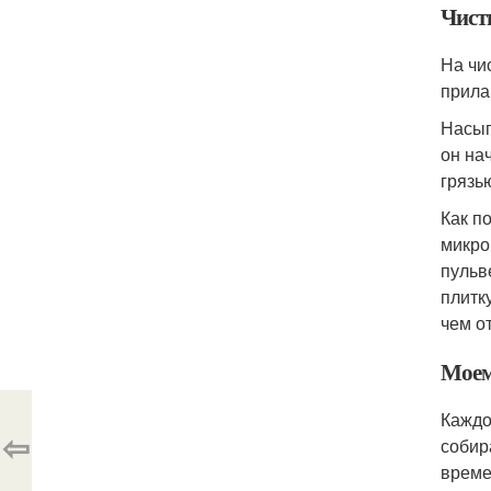
Чист
На чи
прила
Насып
он на
грязь
Как п
микро
пульв
плитк
чем о
Моем
Каждо
⇦
собир
време