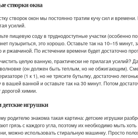
ые створки окна
стку створок окон мы постоянно тратим кучу сил и времени. 
гая усилий.
ьте пищевую соду в труднодоступные участки (особенно поб
чнет пузыриться, это хорошо. Оставьте так на 10–15 минут, 
ю и ржавчиной. По истечении времени будет достаточно пр
очистить целую ванную, практически не прилагая усилий? Да
волновке (он должен быть теплым, но не обжигающим). См
еризаторе (1 к 1), но не трясите бутылку, достаточно легон
у в вашей ванной и оставьте так на 30 минут. Потом достато
т дорогой химии.
 детские игрушки
му родителю знакома такая картина: детские игрушки разбр
ают грязь с каждого угла, поэтому их необходимо мыть хоть и
ни, можно использовать стиральную машинку. Просто полож