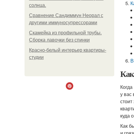
К
солнца.
Сравнение Сандиммун Неорал с
другими иммуносупрессорами
Скамейка из профильной трубы.
Сборка лавочки без спинки
Красно-белый интерьер квартиры-
студии
В
Как
Когда
у вас 
стоит
кварт
куда о
Как б
и гряз