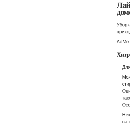
Лай
дом
Уборк
прихо
AdMe.
Хитр
Для
Мож
сти
Оди
так
Осо
Нек
ваш