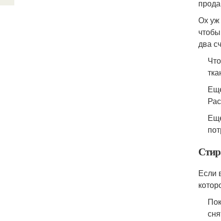
прода
Ох уж
чтобы
два сч
Что
тка
Еще
Рас
Еще
пот
Стир
Если 
котор
Пок
сня