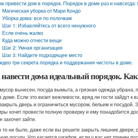
ак привести дом в порядок. Порядок в доме раз и навсегда: 
Магическая уборка от Мари Кондо
Уборка дома: все по полочкам
Шаг 1: Избавляйтесь от всего ненужного
Если очень жалко
Куда можно отнести вещи
Шаг 2: Умная организация
Шаг 3: Найдите подходящее место
идео три секрета порядка и поддержания чистоты в доме.
 навести дома идеальный порядок. Как
 мусор вынесен, посуда вымыта, а грязная одежда убрана, 
в доме. Если это визит вежливости, вряд ли гости зайдут к 
 закрыть дверь и ограничиться мусором, бельем и посудой. Эт
иры хочет провести полную проверку и ему понадобится дост
н захочет зайти.
ы то ни было, даже если вы решите закрыть лишние двери, 
ную посуду. Что касается шкафов, если у вас нет причин пола