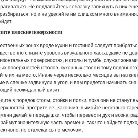
трагиваться. Не поддавайтесь соблазну запихнуть в них ещ
 разбираться, но и не уделяйте им слишком много внимания.
уйдет.
рите плоские поверхности
ественных зонах вроде кухни и гостиной следует прибраться
щественно снизите уровень визуального хаоса, даже не дов
ризонтальных поверхностях, и столы и тумбы служат зонам
ых поверхностей (столов, кухонных стоек и тому подобного
йте их на место. Иначе через несколько месяцев вы наткне
ые в спешке задвинули в угол, и вам придется начинать сна
ющий неожиданный визит.
дите в порядок столы, стойки и полки, пока они не станут 
верхностей, протрите ее. Закончив, вымойте несколько тар
емени делайте передышки, чтобы перевести дух и вознаград
, займут значительную часть времени, так что найдите подх
ективно, не отвлекаясь по мелочам.