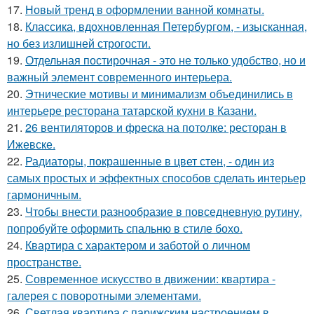
17.
Новый тренд в оформлении ванной комнаты.
18.
Классика, вдохновленная Петербургом, - изысканная,
но без излишней строгости.
19.
Отдельная постирочная - это не только удобство, но и
важный элемент современного интерьера.
20.
Этнические мотивы и минимализм объединились в
интерьере ресторана татарской кухни в Казани.
21.
26 вентиляторов и фреска на потолке: ресторан в
Ижевске.
22.
Радиаторы, покрашенные в цвет стен, - один из
самых простых и эффектных способов сделать интерьер
гармоничным.
23.
Чтобы внести разнообразие в повседневную рутину,
попробуйте оформить спальню в стиле бохо.
24.
Квартира с характером и заботой о личном
пространстве.
25.
Современное искусство в движении: квартира -
галерея с поворотными элементами.
26.
Светлая квартира с парижским настроением в