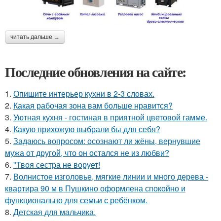
читать дальше →
Последние обновления на сайте:
1.
Опишите интерьер кухни в 2-3 словах.
2.
Какая рабочая зона вам больше нравится?
3.
Уютная кухня - гостиная в приятной цветовой гамме.
4.
Какую прихожую выбрали бы для себя?
5.
Задаюсь вопросом: осознают ли жёны, вернувшие
мужа от другой, что он остался не из любви?
6.
"Твоя сестра не ворует!
7.
Волнистое изголовье, мягкие линии и много дерева -
квартира 90 м в Пушкино оформлена спокойно и
функционально для семьи с ребёнком.
8.
Детская для мальчика.