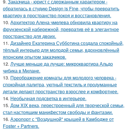
9.
Заказчица - юрист с сдержанным характером -
обратилась в студию Design is Fine, чтобы превратить
квартиру в пространство покоя и восстановления.
10.
Архитектор Алена чмелева обновила квартиру на
фрунзенской набережной, превратив её в элегантное
пространство для двоих.
11.
Дизайнер Екатерина Субботина создала спокойный,
тёплый интерьер для молодой семьи, вдохновлённый
японским опытом заказчиков.
12.
Лучше меньше да лучше: микроквартира Альдо
чибика в Милане.
13.
Преображение комнаты для молодого человека -
спокойная палитра, уютный текстиль и продуманные
детали делают пространство взрослее и комфортнее.
14.
Необычная подсветка в интерьере.
15.
Дом XIX века, перестроенный для творческой семьи,
стал настоящим манифестом свободы и фантазии.
16.
Аэропорт с "Воздушной" крышей в Камбодже от
Foster + Partners.