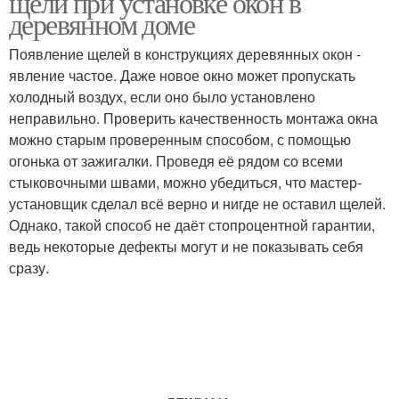
щели при установке окон в
деревянном доме
Появление щелей в конструкциях деревянных окон -
явление частое. Даже новое окно может пропускать
Окна в доме
Окна по госту
холодный воздух, если оно было установлено
неправильно. Проверить качественность монтажа окна
можно старым проверенным способом, с помощью
огонька от зажигалки. Проведя её рядом со всеми
Красивые окна
Деревянные окна
стыковочными швами, можно убедиться, что мастер-
установщик сделал всё верно и нигде не оставил щелей.
Однако, такой способ не даёт стопроцентной гарантии,
ведь некоторые дефекты могут и не показывать себя
сразу.
Окна в старые
Окна в старом
Деревянный дом
Дом без окосячки