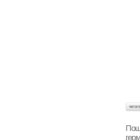
читат
Пош
гер