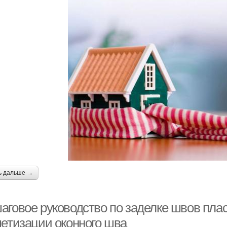
ь дальше →
аговое руководство по заделке швов пла
метизации оконного шва