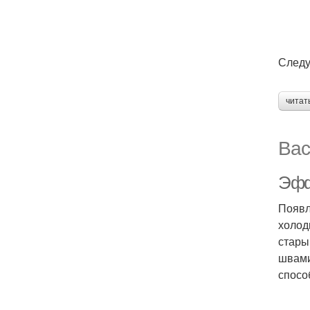
Следу
читат
Вас
Эфф
Появл
холод
стары
швами
спосо