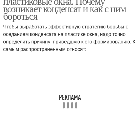
пластиковые окна. Почему
возникает конденсат и как с ним
бороться
Чтобы выработать эффективную стратегию борьбы с
Окна со стороны
Пластиковое окно
оседанием конденсата на пластике окна, надо точно
определить причину, приведшую к его формированию. К
самым распространенным относят:
Окно между стекол
Конденсат на окнах
Окна в неотапливаемом
Окна на балконе
помещении
Окна на северо запад
Окна на восток