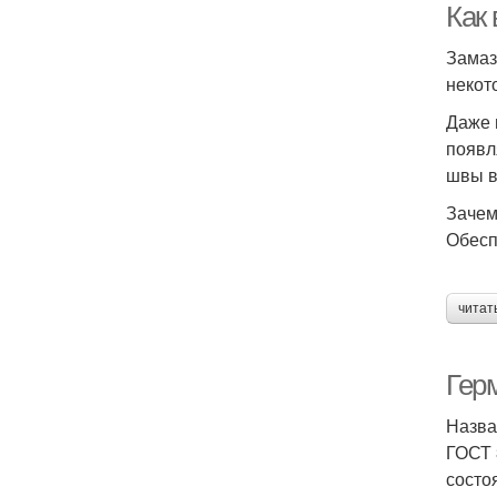
Как
Замаз
некот
Даже 
появл
швы в
Зачем
Обесп
читат
Гер
Назва
ГОСТ 
состо