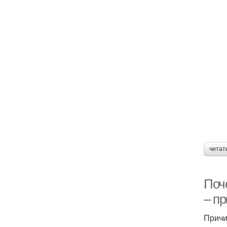
читат
Поче
– п
Причи