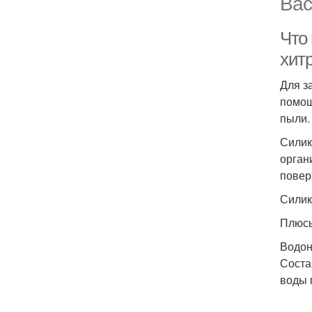
Вас
Что 
хит
Для з
помощ
пыли.
Силик
орган
повер
Силик
Плюсы
Водон
Соста
воды 