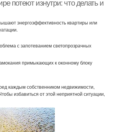
ире потеют изнутри: что делать и
вышают энергоэффективность квартиры или
уатации.
проблема с запотеванием светопрозрачных
намокания примыкающих к оконному блоку
еред каждым собственником недвижимости,
тобы избавиться от этой неприятной ситуации,