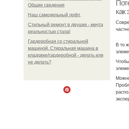
Поте
Общие сведения
как 
Наш самодельный лофт.
Совре
Стильный ремонт в двушке - мечта
частн
реальностью стала!
Гардеробная со стиральной
В то 
машиной. Стиральная машина в
элеме
кладовке/гардеробной - делать или
Чтобы
не делать?
элеме
Можно
Пробл
распо
экспе